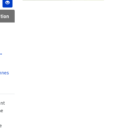
tion
-
nnes
ont
he
e