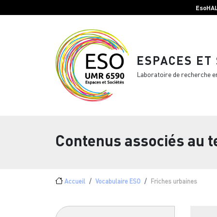
Menu top Header
Aller au contenu principal
EsoHA
ESPACES ET
Laboratoire de recherche e
Contenus associés au 
Fil d'Ariane
Accueil
Vocabulaire ESO
Friches urbaines