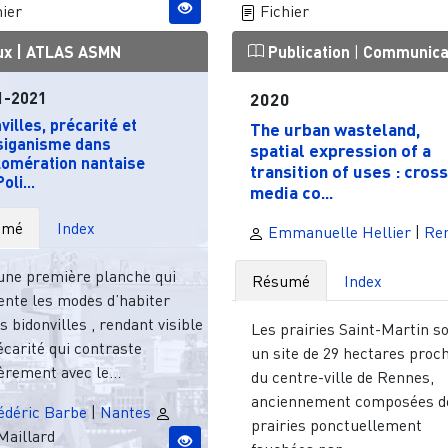
ier
Fichier
ux |
ATLAS ASMN
Publication
|
Communica
1-2021
2020
villes, précarité et
The urban wasteland,
tsiganisme dans
spatial expression of a
lomération nantaise
transition of uses : cross
oli...
media co...
umé
Index
Emmanuelle Hellier
|
Re
une première planche qui
Résumé
Index
nte les modes d’habiter
s bidonvilles , rendant visible
Les prairies Saint-Martin s
carité qui contraste
un site de 29 hectares proc
èrement avec le...
du centre-ville de Rennes,
anciennement composées d
édéric Barbe
|
Nantes
prairies ponctuellement
Maillard