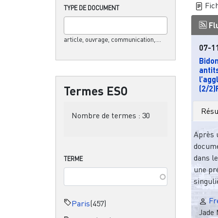
Fich
TYPE DE DOCUMENT
Fl
article, ouvrage, communication,....
07-1
Bidon
anti
l’agg
Termes ESO
(2/2)P
Rés
Nombre de termes :
30
Après 
docume
dans le
TERME
une pré
singuli
Fr
Paris
(457)
Jade 