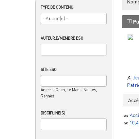
Nombr
TYPE DE CONTENU
Pu
AUTEUR.E/MEMBRE ESO
SITE ESO
Je
Patri
Angers, Caen, Le Mans, Nantes,
Rennes
Accè
DISCIPLINE(S)
Acc
10.4