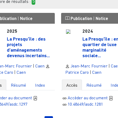
e de résultats :
5
blication
|
Notice
Publication
|
Notice
2025
2024
La Presqu’île : des
La Presqu’île : e
projets
quartier de luxe 
d’aménagements
marginalité
devenus incertains...
sociale...
an-Marc Fournier
|
Caen
Jean-Marc Fournier
|
Cae
ce Caro
|
Caen
Patrice Caro
|
Caen
s
Résumé
Index
Accès
Résumé
Ind
èder au document
Accèder au document
8649/asdc.1297
10.48649/asdc.1281