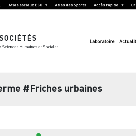
L
Atlas sociaux ESO
Atlas des Sports
Accès rapide
Cr
 SOCIÉTÉS
Laboratoire
Actuali
n Sciences Humaines et Sociales
terme
#Friches urbaines