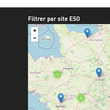
Filtrer par site ESO
+
−
5
6