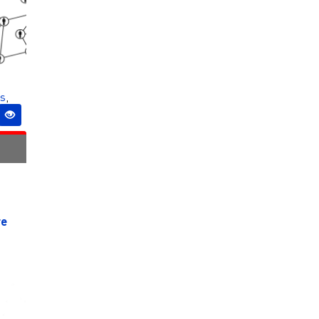
s
,
e
re