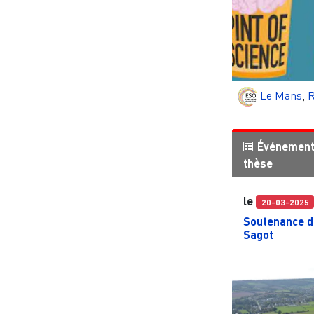
Le Mans
,
R
Événemen
thèse
le
20-03-2025
Soutenance d
Sagot