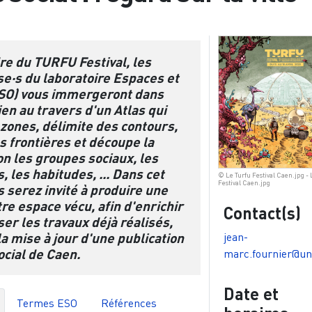
re du TURFU Festival, les
e·s du laboratoire Espaces et
ESO) vous immergeront dans
ien au travers d'un Atlas qui
zones, délimite des contours,
es frontières et découpe la
on les groupes sociaux, les
, les habitudes, ... Dans cet
© Le Turfu Festival Caen.jpg - 
Festival Caen.jpg
us serez invité à produire une
tre espace vécu, afin d'enrichir
Contact(s)
ser les travaux déjà réalisés,
 la mise à jour d'une publication
jean-
ocial de Caen.
marc.fournier@un
Date et
Termes ESO
Références