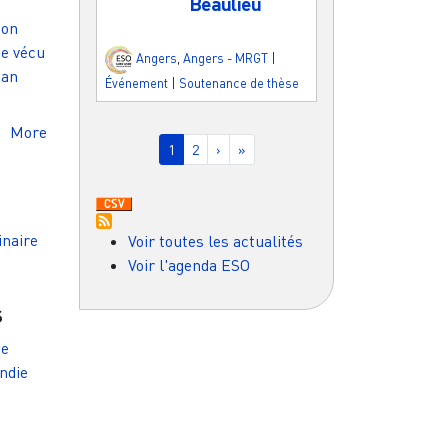
Beaulieu
 on
ce vécu
Angers
,
Angers - MRGT
|
san
Événement
|
Soutenance de thèse
Pagination
More
Page courante
Page
Page suivante
Dernière page
1
2
›
»
inaire
Voir toutes les actualités
Voir l'agenda ESO
s
de
ndie