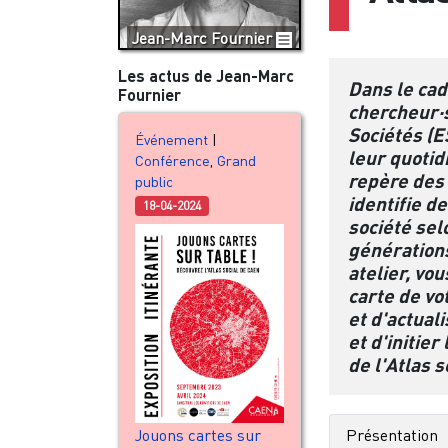
Jean-Marc Fournier
Les actus de Jean-Marc
Dans le cad
Fournier
chercheur·s
Sociétés (
Événement
|
leur quotid
Conférence
,
Grand
repère des 
public
identifie d
18-04-2024
société sel
générations
atelier, vo
carte de vo
et d'actuali
et d'initier
de l'Atlas s
Jouons cartes sur
Présentation