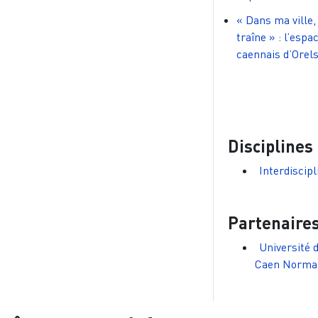
« Dans ma ville,
traîne » : l’espa
caennais d’Orel
Disciplines
Interdiscipl
Partenaire
Université 
Caen Norma