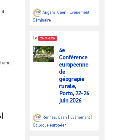
il
Angers
,
Caen
|
Événement
|
Séminaire
Le
22-06-2026
4e
Conférence
phane
européenne
de
géograpie
rurale,
Porto, 22-26
juin 2026
s)
Rennes
,
Caen
|
Événement
|
Colloque européen