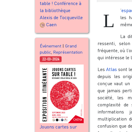
table ! Conférence à
la bibliothèque
’
espa
L
Alexis de Tocqueville
les h
Caen
même 
La di
ressenti, selon
Événement
|
Grand
fréquente, où l’
public
,
Représentation
qui intéresse le 
22-03-2024
Les
Atlas
sont l
depuis les orig
conçue vaut un l
que jamais pert
société, les 
complexité de
informations 
multiplication 
confusion que de
Jouons cartes sur