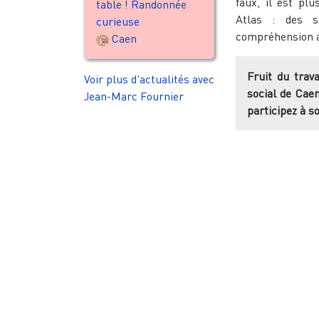
faux, il est pl
table ! Randonnée
Atlas : des s
curieuse
compréhension a
Caen
Fruit du trava
Voir plus d'actualités avec
social de Caen
Jean-Marc Fournier
participez à s