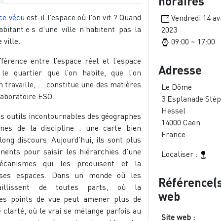
horaires
ce vécu
est-il l’espace où l’on vit ? Quand
Vendredi 14 avr
abitant·e·s d'une ville n'habitent pas la
2023
ville.
09:00 ~ 17:00
fférence entre l’espace réel et l’espace
Adresse
 le quartier que l’on habite, que l’on
on travaille, … constitue une des matières
Le Dôme
laboratoire ESO.
3 Esplanade Sté
Hessel
es outils incontournables des géographes
14000
Caen
ines de la discipline : une carte bien
France
ong discours. Aujourd’hui, ils sont plus
inents pour saisir les hiérarchies d’une
Localiser :
mécanismes qui les produisent et la
 ses espaces. Dans un monde où les
Référence(
jaillissent de toutes parts, où la
web
des points de vue peut amener plus de
 clarté, où le vrai se mélange parfois au
Site web :