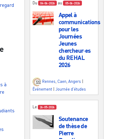
Du
au
04-06-2026
05-06-2026
 regard
Appel à
communications
pour les
Journées
Jeunes
de
chercheur·es
du REHAL
2026
Rennes
,
Caen
,
Angers
|
s à
Événement
|
Journée d'études
re
Le
26-05-2026
udiants
Soutenance
de thèse de
es
Pierre