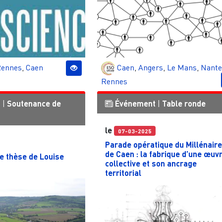
ennes
,
Caen
Caen
,
Angers
,
Le Mans
,
Nante
Rennes
t
|
Soutenance de
Événement
|
Table ronde
le
07-03-2025
Parade opératique du Millénair
de Caen : la fabrique d’une œuv
e thèse de Louise
collective et son ancrage
territorial