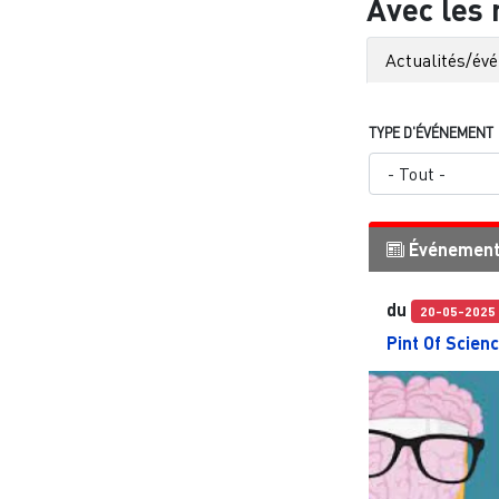
Avec les
Actualités/év
TYPE D'ÉVÉNEMENT
Événemen
du
20-05-2025
Pint Of Scien