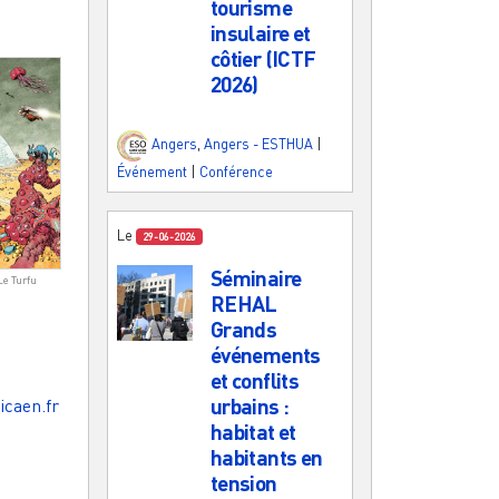
tourisme
insulaire et
côtier (ICTF
2026)
Angers
,
Angers - ESTHUA
|
Événement
|
Conférence
Le
29-06-2026
Séminaire
Le Turfu
REHAL
Grands
événements
et conflits
urbains :
icaen.fr
habitat et
habitants en
tension