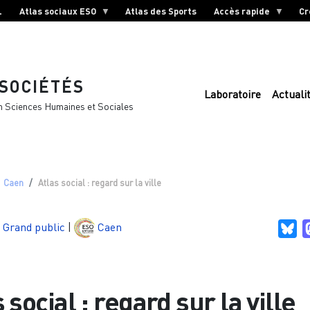
L
Atlas sociaux ESO
Atlas des Sports
Accès rapide
Cr
 SOCIÉTÉS
Laboratoire
Actuali
n Sciences Humaines et Sociales
Caen
Atlas social : regard sur la ville
Grand public
|
Caen
Bl
 social : regard sur la ville