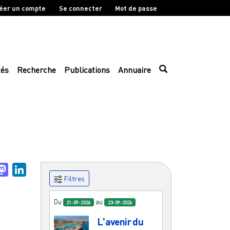
éer un compte
Se connecter
Mot de passe
tés
Recherche
Publications
Annuaire
uesky
Mastodon
LinkedIn
Filtres
Du
au
21-09-2026
23-09-2026
L'avenir du