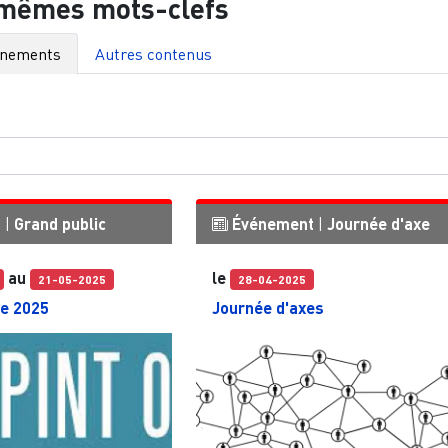
 mêmes mots-clefs
énements
Autres contenus
t
|
Grand public
Événement
|
Journée d'axe
au
le
21-05-2025
28-04-2025
ce 2025
Journée d'axes