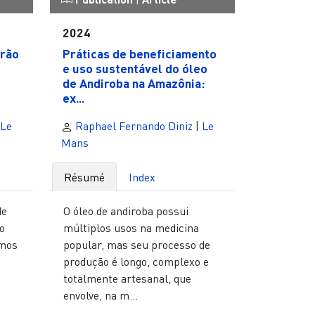
2024
rrão
Práticas de beneficiamento
e uso sustentável do óleo
de Andiroba na Amazônia:
ex...
Le
Raphael Fernando Diniz
|
Le
Mans
Résumé
Index
de
O óleo de andiroba possui
o
múltiplos usos na medicina
amos
popular, mas seu processo de
produção é longo, complexo e
totalmente artesanal, que
envolve, na m...