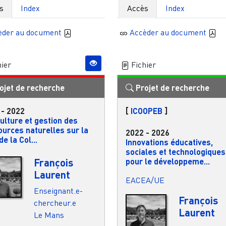
s
Index
Accès
Index
èder au document
Accèder au document
ier
Fichier
ojet de recherche
Projet de recherche
-
2022
[
ICOOPEB
]
ulture et gestion des
ources naturelles sur la
2022
-
2026
de la Col...
Innovations éducatives,
sociales et technologiques
François
pour le développeme...
Laurent
EACEA/UE
Enseignant.e-
François
chercheur.e
Laurent
Le Mans