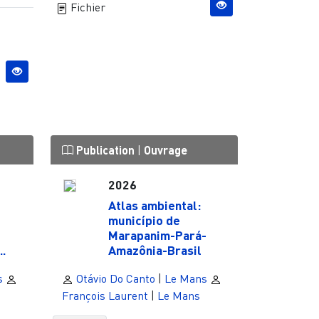
Fichier
Publication
|
Ouvrage
2026
Atlas ambiental:
município de
-
Marapanim-Pará-
.
Amazônia-Brasil
s
Otávio Do Canto
|
Le Mans
François Laurent
|
Le Mans