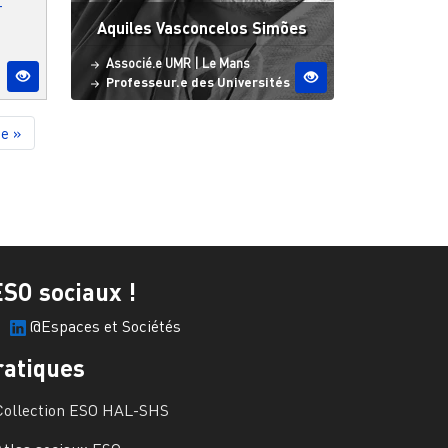
-
Aquiles Vasconcelos Simões
Statut
Site ESO
Associé.e UMR
|
Le Mans
Professeur.e des Universités
ge
e »
ESO sociaux !
@Espaces et Sociétés
ratiques
Collection ESO HAL-SHS