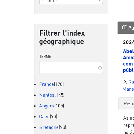
- Tout -
Pu
Filtrer l'index
géographique
202
Abel
Amaz
TERME
com 
públi
Ra
France
(170)
Mans
Nantes
(145)
Rés
Angers
(105)
Caen
(93)
As a
repr
Bretagne
(93)
notáv