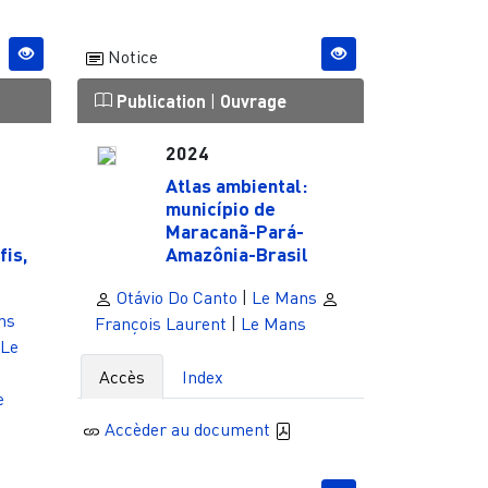
Notice
Publication
|
Ouvrage
2024
Atlas ambiental:
município de
Maracanã-Pará-
fis,
Amazônia-Brasil
Otávio Do Canto
|
Le Mans
ns
François Laurent
|
Le Mans
Le
Accès
Index
e
Accèder au document