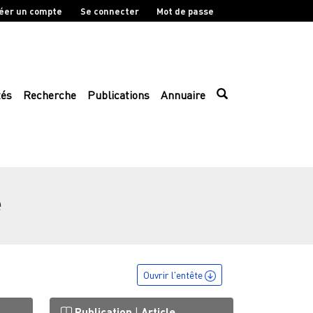
éer un compte
Se connecter
Mot de passe
tés
Recherche
Publications
Annuaire
e
Ouvrir l'entête
Publication
|
Article