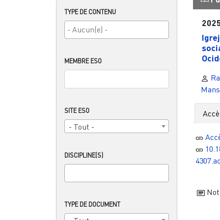
TYPE DE CONTENU
202
Igre
soci
Ocid
MEMBRE ESO
Ra
Mans
SITE ESO
Accè
- Tout -
Acc
10.1
DISCIPLINE(S)
4307.ac
Noti
TYPE DE DOCUMENT