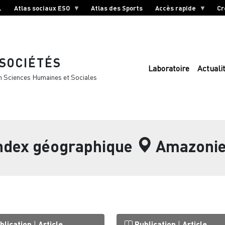
L
Atlas sociaux ESO
Atlas des Sports
Accès rapide
Cr
 SOCIÉTÉS
Laboratoire
Actuali
n Sciences Humaines et Sociales
index géographique
Amazoni
blication
|
Article
Publication
|
Article