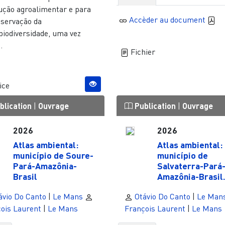
ução agroalimentar e para
Accèder au document
nservação da
biodiversidade, uma vez
.
Fichier
ice
blication
|
Ouvrage
Publication
|
Ouvrage
2026
2026
Atlas ambiental:
Atlas ambiental:
município de Soure-
município de
Pará-Amazônia-
Salvaterra-Pará
Brasil
Amazônia-Brasil..
vio Do Canto
|
Le Mans
Otávio Do Canto
|
Le Man
ois Laurent
|
Le Mans
François Laurent
|
Le Mans