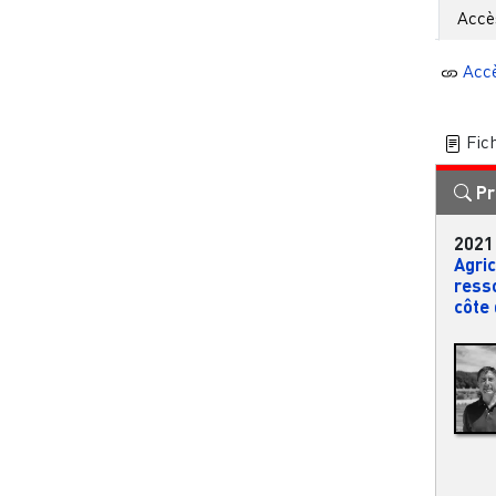
Accè
Acc
Fich
Pr
2021
Agric
ress
côte 