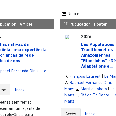
Notice
blication
|
Article
Publication
|
Poster
4
2026
has nativas da
Les Populations
ônia: uma experiência
Traditionnelles
crianças da rede
Amazoniennes
ca de ens...
"Riberinhas" : Dé
Adaptations e...
phael Fernando Diniz
|
Le
François Laurent
|
Le Ma
Raphael Fernando Diniz
|
Mans
Marília Lobato
|
Le
umé
Index
Mans
Otávio Do Canto
|
L
Mans
belhas sem ferrão
esentam um agente de
Accès
Index
el relevância para