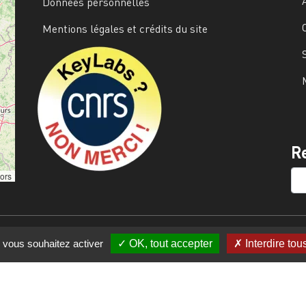
Données personnelles
Mentions légales et crédits du site
Image
R
SE
tors
e vous souhaitez activer
OK, tout accepter
Interdire tou
s