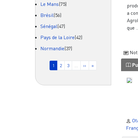
Le Mans
(75)
prod
a co
Brésil
(56)
Agro
Sénégal
(47)
que ..
Pays de la Loire
(42)
Normandie
(37)
Not
Pagination
Pu
Page courante
Page
Page
Page suivante
Dernière page
1
2
3
…
››
»
Otá
Franç