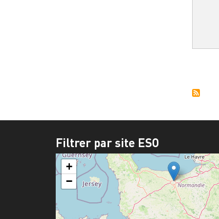
Pagi
Filtrer par site ESO
+
−