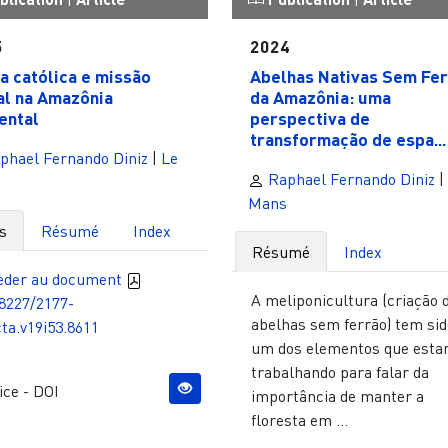
5
2024
ja católica e missão
Abelhas Nativas Sem Fe
al na Amazônia
da Amazônia: uma
ental
perspectiva de
transformação de espa...
phael Fernando Diniz
|
Le
Raphael Fernando Diniz
|
Mans
s
Résumé
Index
Résumé
Index
èder au document
A meliponicultura (criação 
8227/2177-
abelhas sem ferrão) tem sid
ta.v19i53.8611
um dos elementos que est
trabalhando para falar da
ce - DOI
importância de manter a
floresta em ...