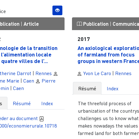
ice
blication
|
Article
Publication
|
Communica
2
2017
nologie de la transition
An axiological explorati
 l’alimentation locale
of farmland from focus
quatre villes de l’...
groups in western France.
therine Darrot
|
Rennes
Yvon Le Caro
|
Rennes
me Marie
|
Caen
Pierre
emin
|
Caen
Résumé
Index
s
Résumé
Index
The threefold process of
urbanization of the country
èder au document
challenges us to know what
4000/economierurale.10718
makes nowadays the values 
farmed land for both farme