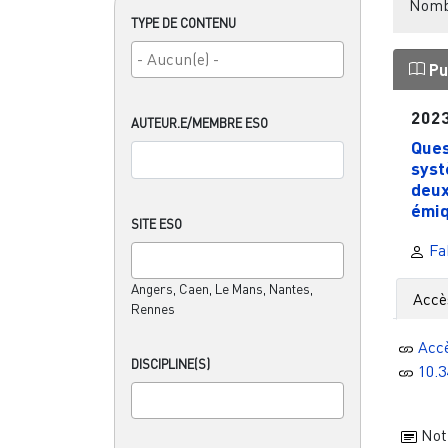
Nombr
TYPE DE CONTENU
Pu
202
AUTEUR.E/MEMBRE ESO
Ques
syst
deux
émiq
SITE ESO
Fab
Angers, Caen, Le Mans, Nantes,
Accè
Rennes
Acc
DISCIPLINE(S)
10.
Noti