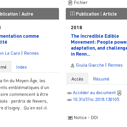
Fichier
blication
|
Autre
Publication
|
Article
3
2018
imentation comme
The Incredible Edible
tité
Movement: People power
adaptation, and challeng
on Le Caro
|
Rennes
in Renn...
Giulia Giacche
|
Rennes
umé
Index
Accès
Résumé
a fin du Moyen Âge, les
ents emblématiques d’un
Accèder au document
itoire commencent à être
10.3167/nc.2018.130105
isés : perdrix de Nevers,
e d’Isigny… Qu’en est-il
Notice - DOI