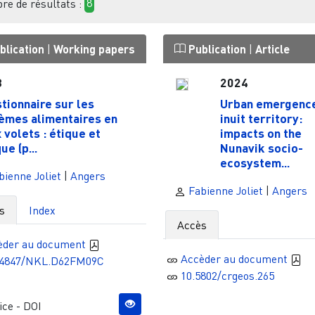
e de résultats :
8
blication
|
Working papers
Publication
|
Article
3
2024
tionnaire sur les
Urban emergence
èmes alimentaires en
inuit territory:
 volets : étique et
impacts on the
ue (p...
Nunavik socio-
ecosystem...
ienne Joliet
|
Angers
Fabienne Joliet
|
Angers
s
Index
Accès
èder au document
Accèder au document
34847/NKL.D62FM09C
10.5802/crgeos.265
ce - DOI