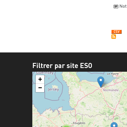
Noti
Filtrer par site ESO
+
−