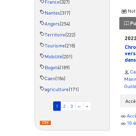
France
(327)
Not
Nantes
(317)
Pu
Angers
(254)
Territoire
(222)
202
Tourisme
(218)
Chro
vers
Mobilité
(201)
dans 
Bogotá
(189)
Ca
Caen
(186)
Maxi
Guill
agriculture
(171)
Pagination
Accè
Page courante
Page
Page
Page suivante
Dernière page
1
2
3
››
»
Acc
10.