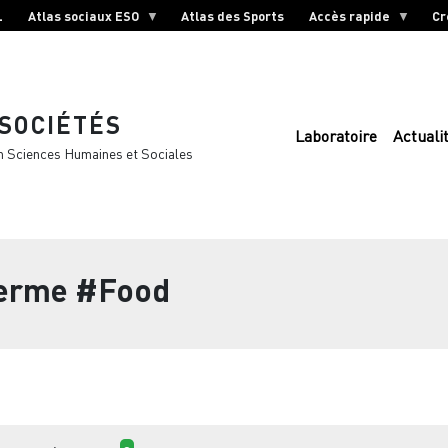
L
Atlas sociaux ESO
Atlas des Sports
Accès rapide
Cr
 SOCIÉTÉS
Laboratoire
Actuali
n Sciences Humaines et Sociales
terme
#Food