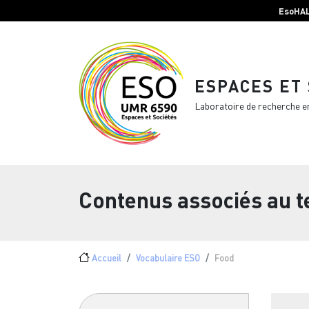
Menu top Header
Aller au contenu principal
EsoHA
ESPACES ET
Laboratoire de recherche e
Contenus associés au 
Fil d'Ariane
Accueil
Vocabulaire ESO
Food