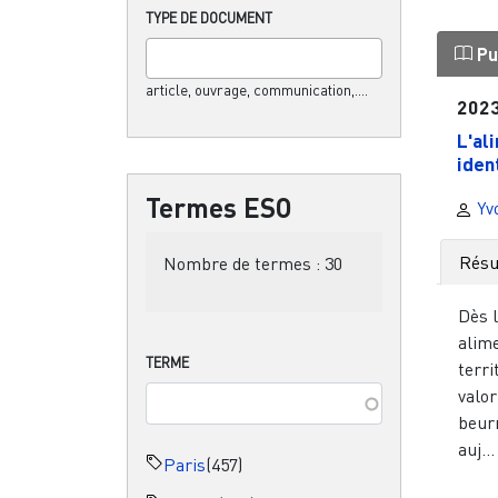
TYPE DE DOCUMENT
Pu
article, ouvrage, communication,....
202
L'al
iden
Termes ESO
Yv
Rés
Nombre de termes :
30
Dès l
alim
TERME
terr
valor
beurr
auj...
Paris
(457)