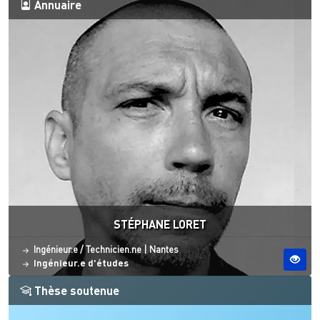
Annuaire
STÉPHANE LORET
Statut
Site ESO
Ingénieur.e / Technicien.ne
|
Nantes
Ingénieur.e d'études
Thèse soutenue