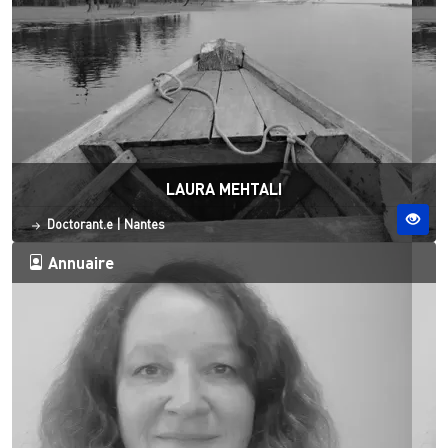
LAURA MEHTALI
Statut
Site ESO
Doctorant.e
|
Nantes
Annuaire