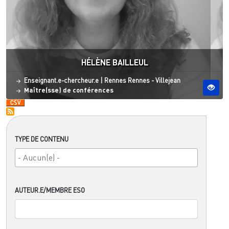
HÉLÈNE BAILLEUL
Statut
Site ESO
Enseignant.e-chercheur.e
|
Rennes
Rennes - Villejean
Maître(sse) de conférences
TYPE DE CONTENU
AUTEUR.E/MEMBRE ESO