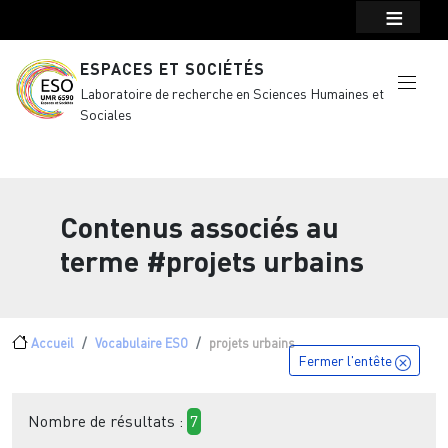
Menu top Header
Aller au contenu principal
ESPACES ET SOCIÉTÉS
Laboratoire de recherche en Sciences Humaines et
Sociales
Contenus associés au
terme
#projets urbains
Fil d'Ariane
Accueil
Vocabulaire ESO
projets urbains
Fermer l'entête
Nombre de résultats :
7