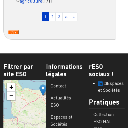
agriculture
(171)
Pagination
Page courante
Page
Page
Page suivante
Dernière page
1
2
3
››
»
Filtrer par
Informations
rESO
site ESO
légales
sociaux !
@Espaces
Contact
+
et Sociétés
−
Actualités
Pratiques
ESO
Collection
Espaces et
ESO HAL-
Sociétés