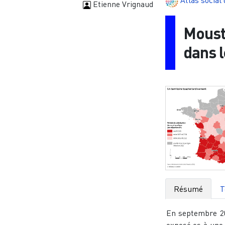
Atlas social
Etienne Vrignaud
Mousti
dans 
Résumé
T
En septembre 202