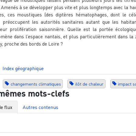
vague de moustiques faisant pendant plusieurs jours les titres
 Amenés à se développer plus vite et plus longtemps avec la ha
es, ces moustiques (des diptères hématophages, dont le cél
) préoccupent les autorités sanitaires autant que les habitan
leur prolifération saisonnière. Quelle est la portée écologiqu
omène dans l’espace nantais, et plus particulièrement dans la 
, proche des bords de Loire ?
Index géographique
changements climatiques
ilôt de chaleur
impact so
 mêmes mots-clefs
e flux
Autres contenus