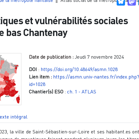
 de la métropole nantaise
Atlas social de la métropole nantaise
Blues
M
ques et vulnérabilités sociales
le bas Chantenay
Date de publication :
Jeudi 7 novembre 2024
DOI
:
https://doi.org/10.48649/asmn.1028
Lien item :
https://asmn.univ-nantes.fr/index.php
id=1028
Chantier(s) ESO
:
ch. 1 - ATLAS
exte intégral
3, la ville de Saint-Sébastien-sur-Loire et ses habitant.es ont