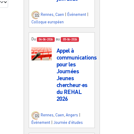
Rennes
,
Caen
|
Événement
|
Colloque européen
Du
au
04-06-2026
05-06-2026
Appel à
communications
pour les
Journées
Jeunes
chercheur·es
du REHAL
2026
Rennes
,
Caen
,
Angers
|
Événement
|
Journée d'études