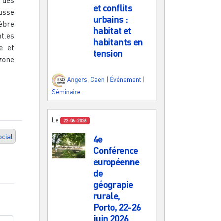
 des
et conflits
usse
urbains :
èbre
habitat et
t.es
habitants en
e et
tension
zone
Angers
,
Caen
|
Événement
|
Séminaire
Le
22-06-2026
cial
4e
Conférence
européenne
de
géograpie
rurale,
Porto, 22-26
juin 2026