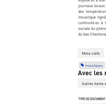
exposé.es à une 
journaux locaux.
des températur
moustique tigre
confronté.es à 
sociale du phén
du bas Chantenay
Mots-clefs
moustiques
Avec les
Autres items d
TYPE DE DOCUMENT