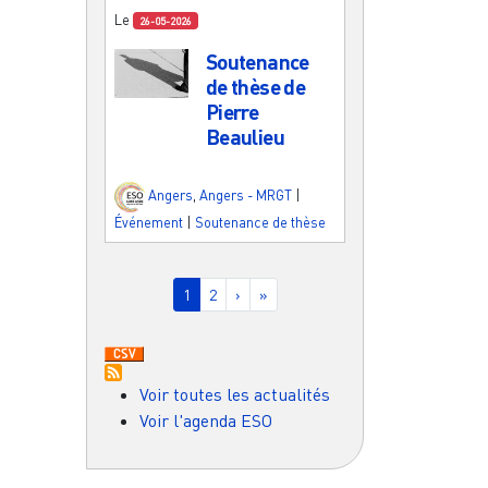
Le
26-05-2026
Soutenance
de thèse de
Pierre
Beaulieu
Angers
,
Angers - MRGT
|
Événement
|
Soutenance de thèse
Pagination
Page courante
Page
Page suivante
Dernière page
1
2
›
»
Voir toutes les actualités
Voir l'agenda ESO