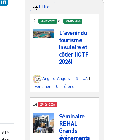
 ...
ky
astodon
LinkedIn
Filtres
Du
au
21-09-2026
23-09-2026
L'avenir du
tourisme
insulaire et
côtier (ICTF
2026)
?
Angers
,
Angers - ESTHUA
|
Événement
|
Conférence
Le
29-06-2026
Séminaire
REHAL
Grands
 été
événements