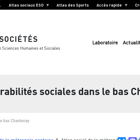
L
Atlas sociaux ESO
Atlas des Sports
Accès rapide
Cr
 SOCIÉTÉS
Laboratoire
Actuali
n Sciences Humaines et Sociales
abilités sociales dans le bas 
 le bas Chantenay