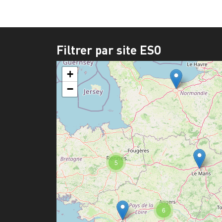
Filtrer par site ESO
+
−
5
6