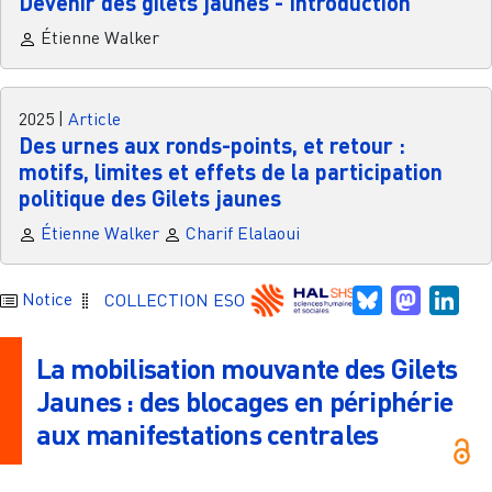
Devenir des gilets jaunes - Introduction
Étienne Walker
2025
|
Article
Des urnes aux ­­ronds-­­points, et retour :
motifs, limites et effets de la participation
politique des Gilets jaunes
Étienne Walker
Charif Elalaoui
Bluesky
Mastodo
Link
Notice
COLLECTION ESO
La mobilisation mouvante des Gilets
Jaunes : des blocages en périphérie
aux manifestations centrales