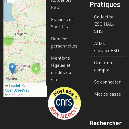
Actualités
Pratiques
ESO
Collection
Espaces et
ESO HAL-
Sociétés
SHS
Données
5
Atlas
personnelles
sociaux ESO
Mentions
Créer un
légales et
6
compte
crédits du
site
Se connecter
Leaflet
|
©
Image
OpenStreetMap
Mot de passe
contributors
Rechercher