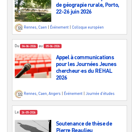
de géograpie rurale, Porto,
22-26 juin 2026
Rennes
,
Caen
|
Événement
|
Colloque européen
Du
au
04-06-2026
05-06-2026
Appel à communications
pour les Journées Jeunes
chercheur·es du REHAL
2026
Rennes
,
Caen
,
Angers
|
Événement
|
Journée d'études
Le
26-05-2026
Soutenance de thèse de
Pierre Beaulieu