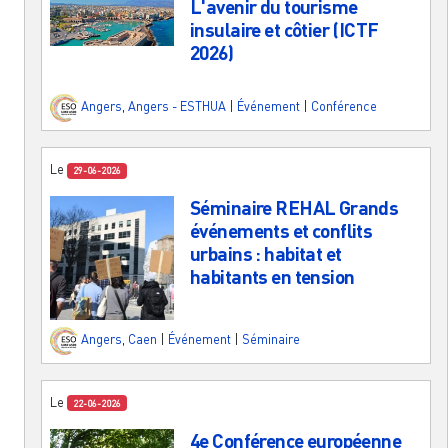
L'avenir du tourisme
insulaire et côtier (ICTF
2026)
Angers
,
Angers - ESTHUA
|
Événement
|
Conférence
Le
29-06-2026
Séminaire REHAL Grands
événements et conflits
urbains : habitat et
habitants en tension
Angers
,
Caen
|
Événement
|
Séminaire
Le
22-06-2026
4e Conférence européenne