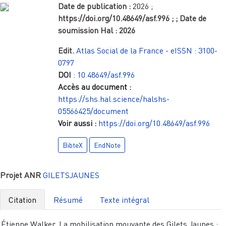
Date de publication :
2026
;
https://doi.org/10.48649/asf.996
;
; Date de
soumission Hal :
2026
Edit.
Atlas Social de la France - eISSN : 3100-
0797
DOI
:
10.48649/asf.996
Accès au document :
https://shs.hal.science/halshs-
05566425/document
Voir aussi :
https://doi.org/10.48649/asf.996
BibteX
EndNote
Projet ANR
GILETSJAUNES
Citation
Résumé
Texte intégral
Étienne Walker. La mobilisation mouvante des Gilets Jaunes :