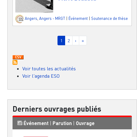
Angers
,
Angers - MRGT
|
Événement
|
Soutenance de thèse
Pagination
Page courante
Page
Page suivante
Dernière page
1
2
›
»
Voir toutes les actualités
Voir l'agenda ESO
Derniers ouvrages publiés
Événement
|
Parution
|
Ouvrage