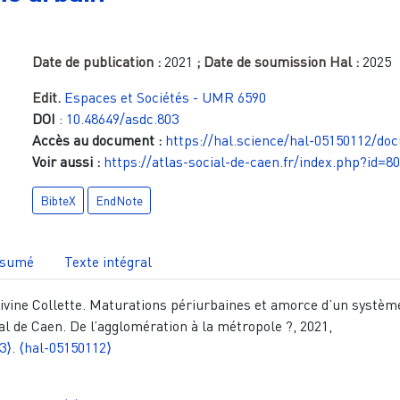
Date de publication :
2021
; Date de soumission Hal :
2025
Edit.
Espaces et Sociétés - UMR 6590
DOI
:
10.48649/asdc.803
Accès au document :
https://hal.science/hal-05150112/do
Voir aussi :
https://atlas-social-de-caen.fr/index.php?id=8
BibteX
EndNote
sumé
Texte intégral
ivine Collette. Maturations périurbaines et amorce d’un systèm
al de Caen. De l’agglomération à la métropole ?, 2021,
3⟩
.
⟨hal-05150112⟩