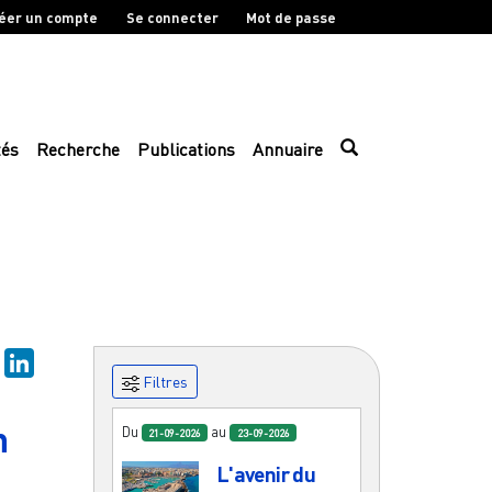
éer un compte
Se connecter
Mot de passe
tés
Recherche
Publications
Annuaire
sky
Mastodon
LinkedIn
Filtres
n
Du
au
21-09-2026
23-09-2026
L'avenir du