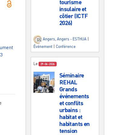
tourisme
insulaire et
côtier (ICTF
2026)
Angers
,
Angers - ESTHUA
|
Événement
|
Conférence
cument
03
Le
29-06-2026
Séminaire
REHAL
Grands
événements
et conflits
e
urbains :
habitat et
habitants en
tension