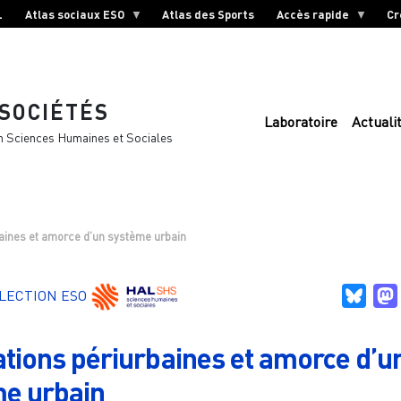
L
Atlas sociaux ESO
Atlas des Sports
Accès rapide
Cr
 SOCIÉTÉS
Laboratoire
Actuali
n Sciences Humaines et Sociales
aines et amorce d’un système urbain
Blue
LECTION ESO
tions périurbaines et amorce d’u
e urbain