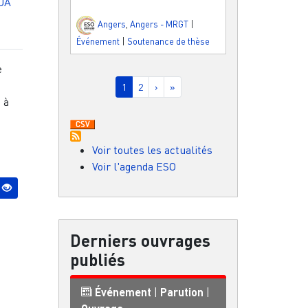
UA
Angers
,
Angers - MRGT
|
Événement
|
Soutenance de thèse
e
Pagination
Page courante
Page
Page suivante
Dernière page
1
2
›
»
n à
Voir toutes les actualités
Voir l'agenda ESO
Derniers ouvrages
publiés
Événement
|
Parution
|