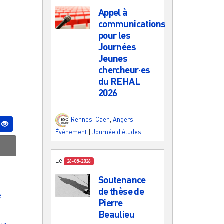
Appel à
communications
pour les
Journées
Jeunes
chercheur·es
du REHAL
2026
Rennes
,
Caen
,
Angers
|
Événement
|
Journée d'études
Le
26-05-2026
Soutenance
de thèse de
e
Pierre
Beaulieu