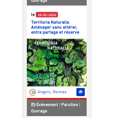
Ouvrage
le
20-02-2026
Territoria Naturalia.
Aménager sans altérer,
entre partage et réserve
Angers
,
Rennes
Événement
|
Parution
|
Ouvrage