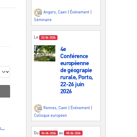
Angers
,
Caen
|
Événement
|
Séminaire
Le
22-06-2026
4e
Conférence
européenne
de géograpie
rurale, Porto,
22-26 juin
2026
Rennes
,
Caen
|
Événement
|
Colloque européen
..
Du
au
04-06-2026
05-06-2026