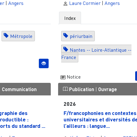
er
|
Angers
Laure Cormier
|
Angers
Index
Métropole
périurbain
Nantes -- Loire-Atlantique --
France
Notice
|
Communication
Publication
|
Ouvrage
2026
graphie des
F/francophonies en contextes
roductible :
universitaires et diversités d
orts du standard ...
l’ailleurs : langue...