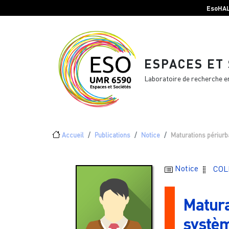
Menu top Header
Aller au contenu principal
EsoHA
ESPACES ET
Laboratoire de recherche e
Fil d'Ariane
Accueil
Publications
Notice
Maturations périurb
Notice
COL
Matura
systèm