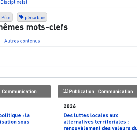
Discipline(s)
Pôle
périurbain
mêmes mots-clefs
Autres contenus
|
Communication
Publication
|
Communication
2026
olitique : la
Des luttes locales aux
isation sous
alternatives territoriales :
renouvèlement des valeurs du.