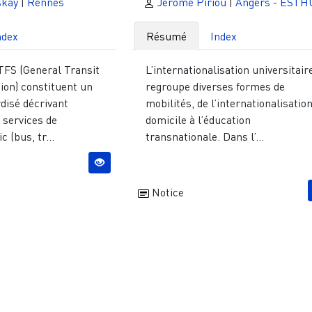
skay
|
Rennes
Jérôme Piriou
|
Angers - ESTH
ndex
Résumé
Index
FS (General Transit
L’internationalisation universitair
ion) constituent un
regroupe diverses formes de
disé décrivant
mobilités, de l’internationalisatio
 services de
domicile à l’éducation
 (bus, tr...
transnationale. Dans l’...
Notice