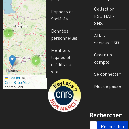
Collection
Espaces et
ESO HAL-
Sociétés
SHS
Données
5
Atlas
personnelles
sociaux ESO
Mentions
Créer un
légales et
6
compte
crédits du
site
Se connecter
Leaflet
|
©
Image
OpenStreetMap
Mot de passe
contributors
Rechercher
SEARCH