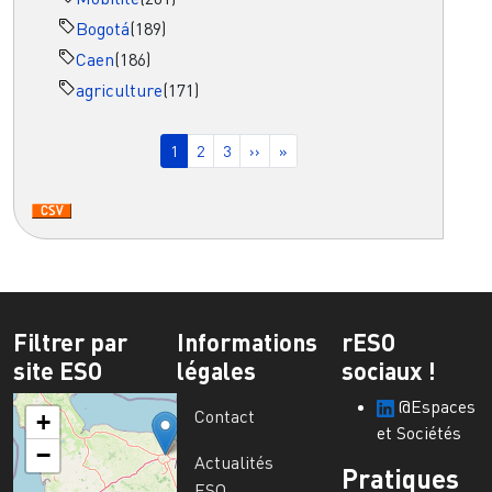
Bogotá
(189)
Caen
(186)
agriculture
(171)
Pagination
Page courante
Page
Page
Page suivante
Dernière page
1
2
3
››
»
Filtrer par
Informations
rESO
site ESO
légales
sociaux !
@Espaces
Contact
+
et Sociétés
−
Actualités
Pratiques
ESO