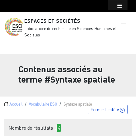
Menu top Header
Aller au contenu principal
ESPACES ET SOCIÉTÉS
Laboratoire de recherche en Sciences Humaines et
Sociales
Contenus associés au
terme
#Syntaxe spatiale
Fil d'Ariane
Accueil
Vocabulaire ESO
Syntaxe spatiale
Fermer l'entête
Nombre de résultats :
4