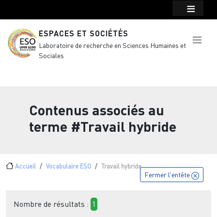
Menu top Header
Aller au contenu principal
ESPACES ET SOCIÉTÉS
Laboratoire de recherche en Sciences Humaines et
Sociales
Contenus associés au
terme
#Travail hybride
Fil d'Ariane
Accueil
Vocabulaire ESO
Travail hybride
Fermer l'entête
Nombre de résultats :
1