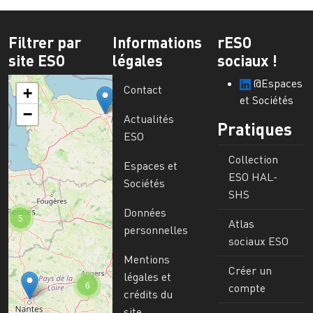
Filtrer par
Informations
rESO
site ESO
légales
sociaux !
@Espaces
Contact
+
et Sociétés
−
Actualités
Pratiques
ESO
Collection
Espaces et
ESO HAL-
Sociétés
SHS
Données
5
Atlas
personnelles
sociaux ESO
Mentions
Créer un
légales et
6
compte
crédits du
site