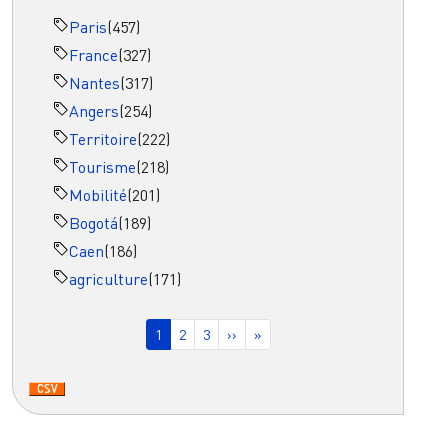
Paris
(457)
France
(327)
Nantes
(317)
Angers
(254)
Territoire
(222)
Tourisme
(218)
Mobilité
(201)
Bogotá
(189)
Caen
(186)
agriculture
(171)
Pagination
Page courante
Page
Page
Page suivante
Dernière page
1
2
3
››
»