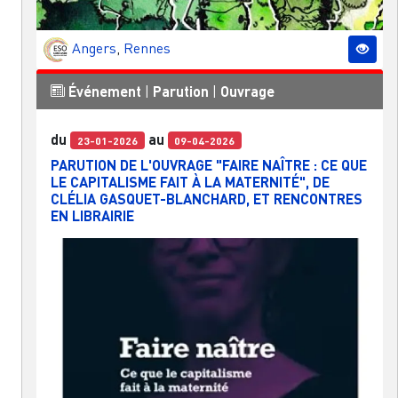
Angers
,
Rennes
Événement
|
Parution
|
Ouvrage
du
au
23-01-2026
09-04-2026
PARUTION DE L'OUVRAGE "FAIRE NAÎTRE : CE QUE
LE CAPITALISME FAIT À LA MATERNITÉ", DE
CLÉLIA GASQUET-BLANCHARD, ET RENCONTRES
EN LIBRAIRIE