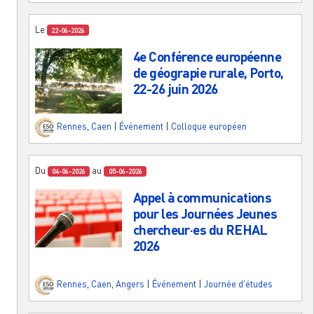
Le
22-06-2026
4e Conférence européenne
de géograpie rurale, Porto,
22-26 juin 2026
Rennes
,
Caen
|
Événement
|
Colloque européen
Du
au
04-06-2026
05-06-2026
Appel à communications
pour les Journées Jeunes
chercheur·es du REHAL
2026
Rennes
,
Caen
,
Angers
|
Événement
|
Journée d'études