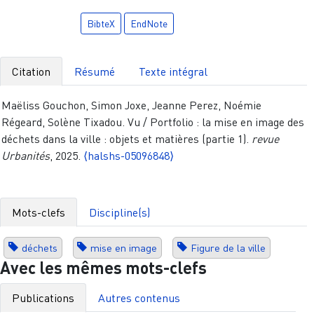
BibteX
EndNote
Citation
Résumé
Texte intégral
Maëliss Gouchon, Simon Joxe, Jeanne Perez, Noémie
Régeard, Solène Tixadou. Vu / Portfolio : la mise en image des
déchets dans la ville : objets et matières (partie 1).
revue
Urbanités
, 2025.
⟨halshs-05096848⟩
Mots-clefs
Discipline(s)
déchets
mise en image
Figure de la ville
Avec les mêmes mots-clefs
Publications
Autres contenus