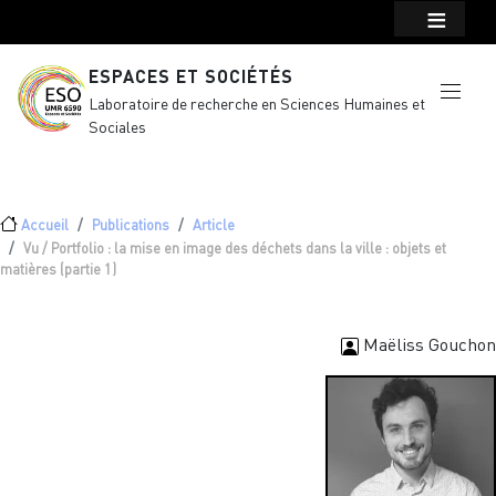
Menu top Header
Aller au contenu principal
ESPACES ET SOCIÉTÉS
Laboratoire de recherche en Sciences Humaines et
Sociales
Fil d'Ariane
Accueil
Publications
Article
Vu / Portfolio : la mise en image des déchets dans la ville : objets et
matières (partie 1)
Maëliss Gouchon