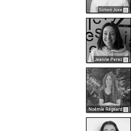
Simon Joxe
Jeanne Perez
Noémie Régeard