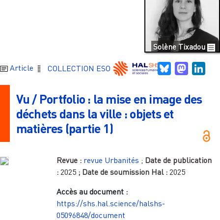
Solène Tixadou
Bluesky
Mastodo
Link
Article
COLLECTION ESO
Vu / Portfolio : la mise en image des
déchets dans la ville : objets et
matières (partie 1)
Revue :
revue Urbanités
;
Date de publication
:
2025
; Date de soumission Hal :
2025
Accès au document :
https://shs.hal.science/halshs-
05096848/document