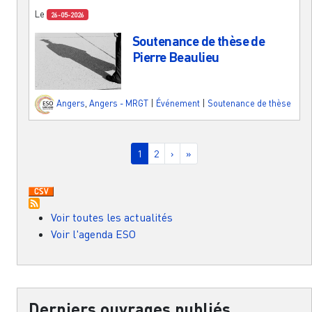
Le
26-05-2026
Soutenance de thèse de
Pierre Beaulieu
Angers
,
Angers - MRGT
|
Événement
|
Soutenance de thèse
Pagination
Page courante
Page
Page suivante
Dernière page
1
2
›
»
Voir toutes les actualités
Voir l'agenda ESO
Derniers ouvrages publiés