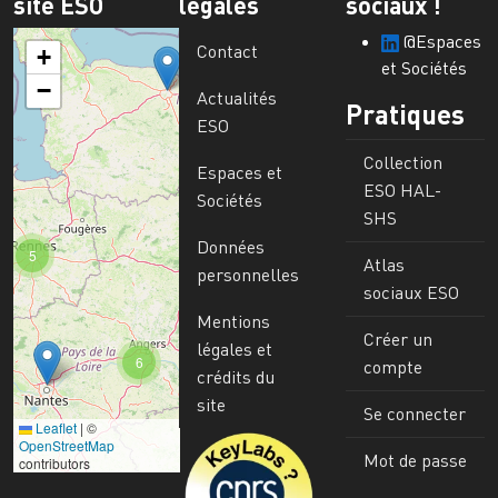
site ESO
légales
sociaux !
@Espaces
Contact
+
et Sociétés
−
Actualités
Pratiques
ESO
Collection
Espaces et
ESO HAL-
Sociétés
SHS
Données
5
Atlas
personnelles
sociaux ESO
Mentions
Créer un
légales et
6
compte
crédits du
site
Se connecter
Leaflet
|
©
Image
OpenStreetMap
Mot de passe
contributors