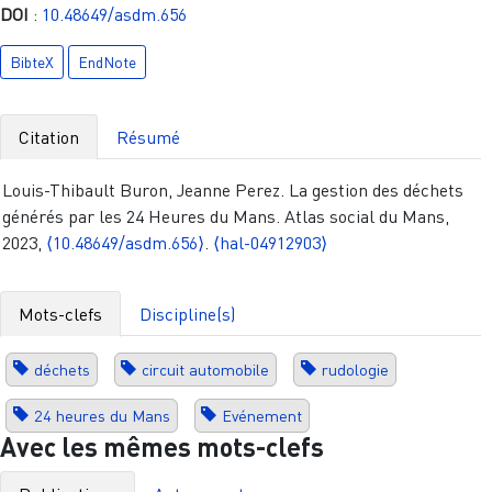
DOI
:
10.48649/asdm.656
BibteX
EndNote
Citation
Résumé
Louis-Thibault Buron, Jeanne Perez. La gestion des déchets
générés par les 24 Heures du Mans. Atlas social du Mans,
2023,
⟨10.48649/asdm.656⟩
.
⟨hal-04912903⟩
Mots-clefs
Discipline(s)
déchets
circuit automobile
rudologie
24 heures du Mans
Evénement
Avec les mêmes mots-clefs