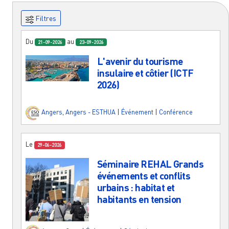
Filtres
Du
au
21-09-2026
23-09-2026
L'avenir du tourisme
insulaire et côtier (ICTF
2026)
Angers
,
Angers - ESTHUA
|
Événement
|
Conférence
Le
29-06-2026
Séminaire REHAL Grands
événements et conflits
urbains : habitat et
habitants en tension