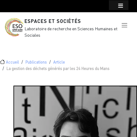
Menu top Header
Aller au contenu principal
ESPACES ET SOCIÉTÉS
Laboratoire de recherche en Sciences Humaines et
Sociales
Fil d'Ariane
Accueil
Publications
Article
La gestion des déchets générés par les 24 Heures du Mans