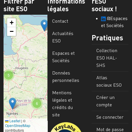
Filtrer par
Informations
rESO
site ESO
légales
sociaux !
@Espaces
Contact
+
et Sociétés
−
Actualités
Pratiques
ESO
Collection
Espaces et
ESO HAL-
Sociétés
SHS
Données
5
Atlas
personnelles
sociaux ESO
Mentions
Créer un
légales et
6
compte
crédits du
site
Se connecter
Leaflet
|
©
Image
OpenStreetMap
Mot de passe
contributors