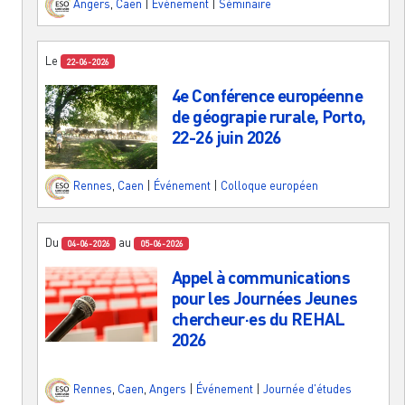
Angers
,
Caen
|
Événement
|
Séminaire
Le
22-06-2026
4e Conférence européenne
de géograpie rurale, Porto,
22-26 juin 2026
Rennes
,
Caen
|
Événement
|
Colloque européen
Du
au
04-06-2026
05-06-2026
Appel à communications
pour les Journées Jeunes
chercheur·es du REHAL
2026
Rennes
,
Caen
,
Angers
|
Événement
|
Journée d'études