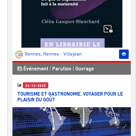
Rennes
,
Rennes - Villejean
Événement
|
Parution
|
Ouvrage
le
26-12-2025
TOURISME ET GASTRONOMIE. VOYAGER POUR LE
PLAISIR DU GOÛT