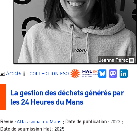
Jeanne Perez
Bluesky
Mastodo
Link
Article
COLLECTION ESO
La gestion des déchets générés par
les 24 Heures du Mans
Revue :
Atlas social du Mans
;
Date de publication :
2023
;
Date de soumission Hal :
2025