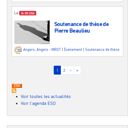
Le
26-05-2026
Soutenance de thèse de
Pierre Beaulieu
Angers
,
Angers - MRGT
|
Événement
|
Soutenance de thèse
Pagination
Page courante
Page
Page suivante
Dernière page
1
2
›
»
Voir toutes les actualités
Voir l'agenda ESO