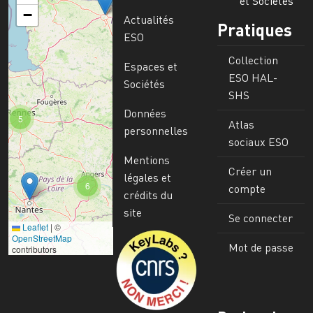
et Sociétés
−
Actualités
Pratiques
ESO
Collection
Espaces et
ESO HAL-
Sociétés
SHS
Données
5
Atlas
personnelles
sociaux ESO
Mentions
Créer un
légales et
6
compte
crédits du
site
Se connecter
Leaflet
|
©
Image
OpenStreetMap
Mot de passe
contributors