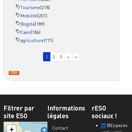
Tourisme
(218)
Mobilité
(201)
Bogotá
(189)
Caen
(186)
agriculture
(171)
Pagination
Page courante
Page
Page
Page suivante
Dernière page
1
2
3
››
»
Filtrer par
Informations
rESO
site ESO
légales
sociaux !
@Espaces
Contact
+