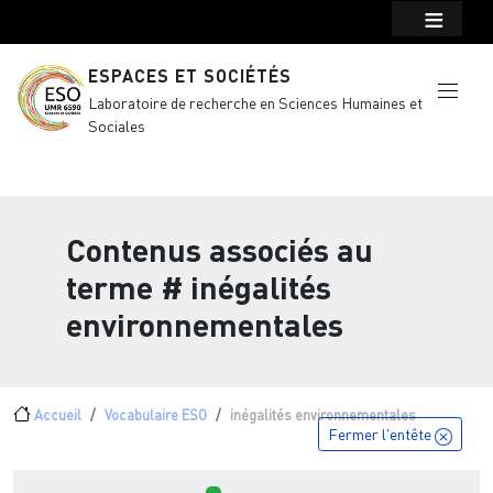
Menu top Header
Aller au contenu principal
ESPACES ET SOCIÉTÉS
Laboratoire de recherche en Sciences Humaines et
Sociales
Contenus associés au
terme
# inégalités
environnementales
Fil d'Ariane
Accueil
Vocabulaire ESO
inégalités environnementales
Fermer l'entête