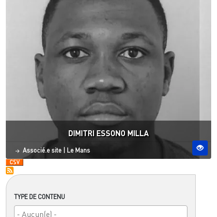
DIMITRI ESSONO MILLA
Statut
Site ESO
Associé.e site
|
Le Mans
TYPE DE CONTENU