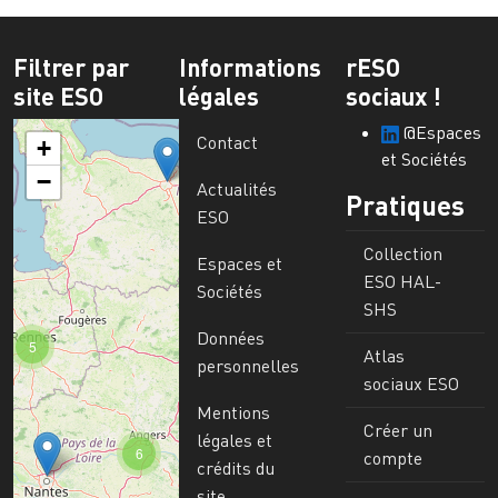
Filtrer par
Informations
rESO
site ESO
légales
sociaux !
@Espaces
Contact
+
et Sociétés
−
Actualités
Pratiques
ESO
Collection
Espaces et
ESO HAL-
Sociétés
SHS
Données
5
Atlas
personnelles
sociaux ESO
Mentions
Créer un
légales et
6
compte
crédits du
site