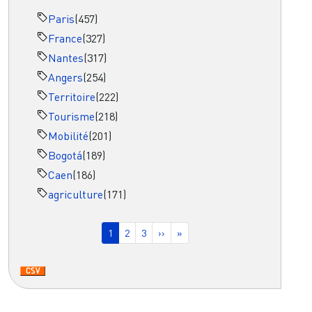
Paris
(457)
France
(327)
Nantes
(317)
Angers
(254)
Territoire
(222)
Tourisme
(218)
Mobilité
(201)
Bogotá
(189)
Caen
(186)
agriculture
(171)
Pagination
Page courante
Page
Page
Page suivante
Dernière page
1
2
3
››
»