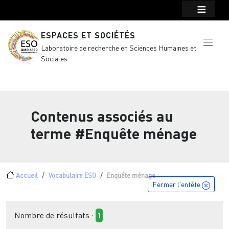
Menu top Header
Aller au contenu principal
ESPACES ET SOCIÉTÉS
Laboratoire de recherche en Sciences Humaines et
Sociales
Contenus associés au
terme
#Enquête ménage
Fil d'Ariane
Accueil
Vocabulaire ESO
Enquête ménage
Fermer l'entête
Nombre de résultats :
1