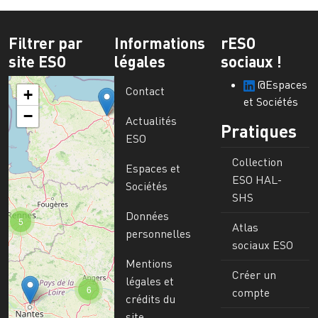
Filtrer par
Informations
rESO
site ESO
légales
sociaux !
@Espaces
Contact
+
et Sociétés
−
Actualités
Pratiques
ESO
Collection
Espaces et
ESO HAL-
Sociétés
SHS
Données
5
Atlas
personnelles
sociaux ESO
Mentions
Créer un
légales et
6
compte
crédits du
site