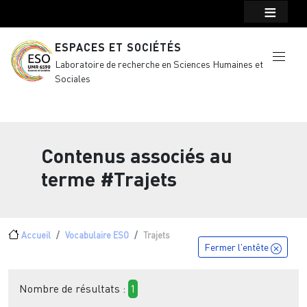
Menu top Header
Aller au contenu principal
ESPACES ET SOCIÉTÉS
Laboratoire de recherche en Sciences Humaines et
Sociales
Contenus associés au
terme
#Trajets
Fil d'Ariane
Accueil
Vocabulaire ESO
Trajets
Fermer l'entête
Nombre de résultats :
1