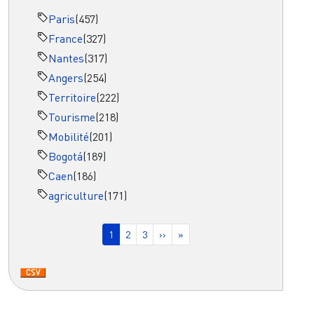
Paris
(457)
France
(327)
Nantes
(317)
Angers
(254)
Territoire
(222)
Tourisme
(218)
Mobilité
(201)
Bogotá
(189)
Caen
(186)
agriculture
(171)
Pagination
Page courante
Page
Page
Page suivante
Dernière page
1
2
3
››
»