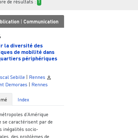
e de résultats :
1
blication
|
Communication
4
ir la diversité des
iques de mobilité dans
quartiers périphériques
cal Sebille
|
Rennes
ent Demoraes
|
Rennes
umé
Index
métropoles d’Amérique
e se caractérisent par de
s inégalités socio-
iales, des problèmes de