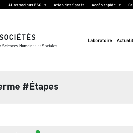
L
Atlas sociaux ESO
Atlas des Sports
Accès rapide
Cr
 SOCIÉTÉS
Laboratoire
Actuali
n Sciences Humaines et Sociales
terme
#Étapes