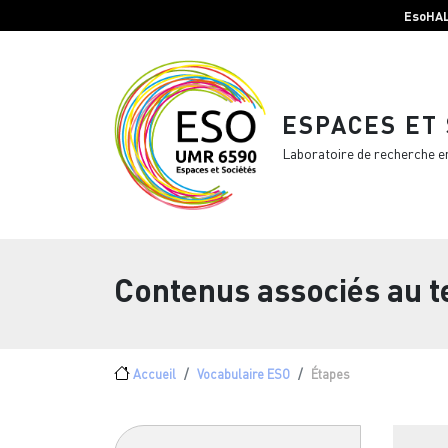
Menu top Header
Aller au contenu principal
EsoHA
ESPACES ET
Laboratoire de recherche e
Contenus associés au 
Fil d'Ariane
Accueil
Vocabulaire ESO
Étapes