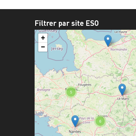
Filtrer par site ESO
+
−
5
6