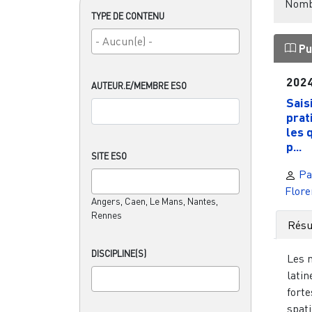
Nombr
TYPE DE CONTENU
Pu
202
AUTEUR.E/MEMBRE ESO
Sais
prat
les 
p...
SITE ESO
Pas
Flor
Angers, Caen, Le Mans, Nantes,
Rennes
Rés
DISCIPLINE(S)
Les 
latin
forte
spat