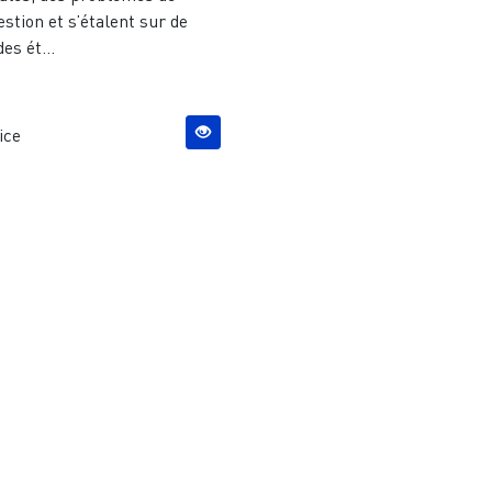
stion et s’étalent sur de
es ét...
ice