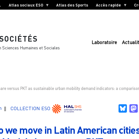
L
Atlas sociaux ESO
Atlas des Sports
Accès rapide
Cr
 SOCIÉTÉS
Laboratoire
Actuali
n Sciences Humaines et Sociales
hare versus PKT as sustainable urban mobility demand indicators: a compariso
Blue
n
COLLECTION ESO
 we move in Latin American citie