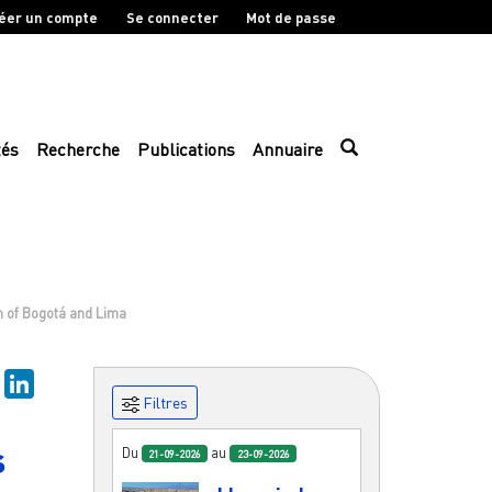
éer un compte
Se connecter
Mot de passe
tés
Recherche
Publications
Annuaire
n of Bogotá and Lima
sky
Mastodon
LinkedIn
Filtres
s
Du
au
21-09-2026
23-09-2026