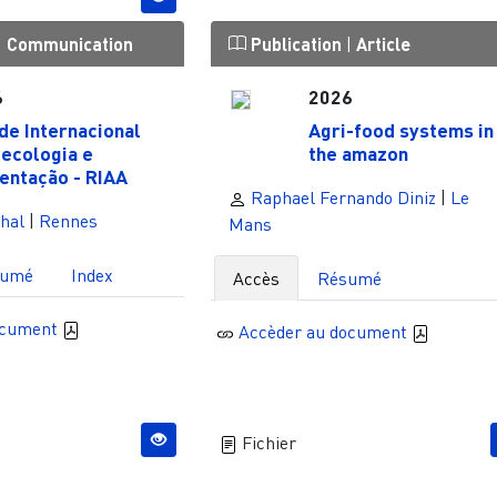
|
Communication
Publication
|
Article
6
2026
de Internacional
Agri-food systems in
ecologia e
the amazon
entação - RIAA
Raphael Fernando Diniz
|
Le
hal
|
Rennes
Mans
sumé
Index
Accès
Résumé
ocument
Accèder au document
Fichier