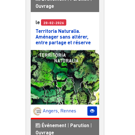
Ouvrage
le
20-02-2026
Territoria Naturalia.
Aménager sans altérer,
entre partage et réserve
Angers
,
Rennes
Événement
|
Parution
|
Ouvrage