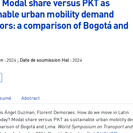
 Modal share versus PKT as
nable urban mobility demand
tors: a comparison of Bogotá and
on :
2024
; Date de soumission Hal :
2024
sumé
Abstract
s Ángel Guzman, Florent Demoraes. How do we move in Latin
today? Modal share versus PKT as sustainable urban mobility d
parison of Bogotá and Lima.
World Symposium on Transport and