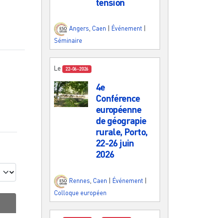
tension
Angers
,
Caen
|
Événement
|
Séminaire
Le
22-06-2026
4e
Conférence
européenne
de géograpie
rurale, Porto,
22-26 juin
2026
Rennes
,
Caen
|
Événement
|
Colloque européen