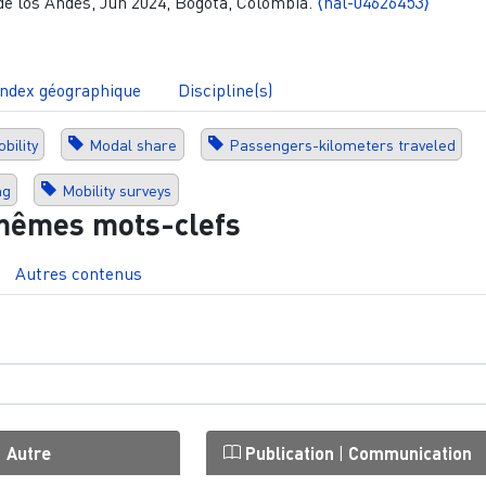
 de los Andes, Jun 2024, Bogotá, Colombia.
⟨hal-04626453⟩
Index géographique
Discipline(s)
bility
Modal share
Passengers-kilometers traveled
ng
Mobility surveys
mêmes mots-clefs
Autres contenus
|
Autre
Publication
|
Communication