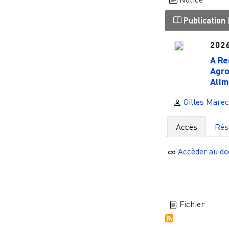
Publication
202
A Re
Agro
Alim
Gilles Marec
Accès
Ré
Accèder au d
Fichier