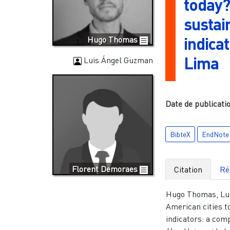
today?
sustai
indica
Hugo Thomas
Lima
Luis Ángel Guzman
Date de publicati
BibteX
EndNote
Florent Demoraes
Citation
Ré
Hugo Thomas, Lui
American cities 
indicators: a com