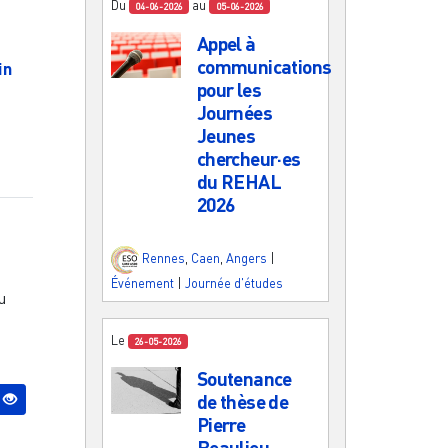
Du
au
04-06-2026
05-06-2026
Appel à
communications
in
pour les
Journées
Jeunes
chercheur·es
du REHAL
2026
Rennes
,
Caen
,
Angers
|
Événement
|
Journée d'études
u
Le
26-05-2026
Soutenance
de thèse de
Pierre
Beaulieu