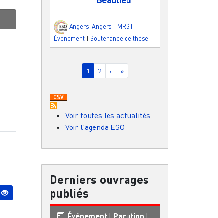
Angers
,
Angers - MRGT
|
Événement
|
Soutenance de thèse
Pagination
Page courante
Page
Page suivante
Dernière page
1
2
›
»
Voir toutes les actualités
Voir l'agenda ESO
Derniers ouvrages
publiés
Événement
|
Parution
|