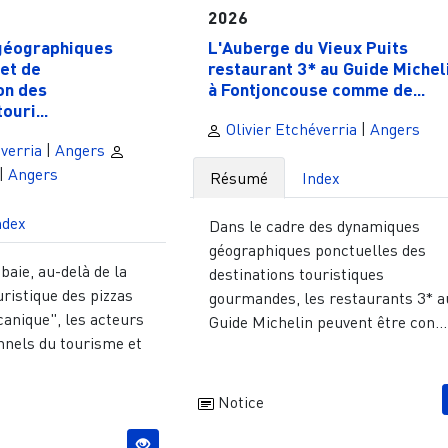
2026
géographiques
L'Auberge du Vieux Puits
et de
restaurant 3* au Guide Michel
on des
à Fontjoncouse comme de...
ouri...
Olivier Etchéverria
|
Angers
verria
|
Angers
|
Angers
Résumé
Index
ndex
Dans le cadre des dynamiques
géographiques ponctuelles des
baie, au-delà de la
destinations touristiques
uristique des pizzas
gourmandes, les restaurants 3* a
canique", les acteurs
Guide Michelin peuvent être con...
nnels du tourisme et
Notice