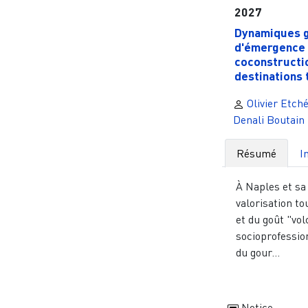
2027
Dynamiques 
d'émergence 
coconstructi
destinations t
Olivier Etché
Denali Boutain
Résumé
I
À Naples et sa 
valorisation to
et du goût "vol
socioprofessio
du gour...
Notice