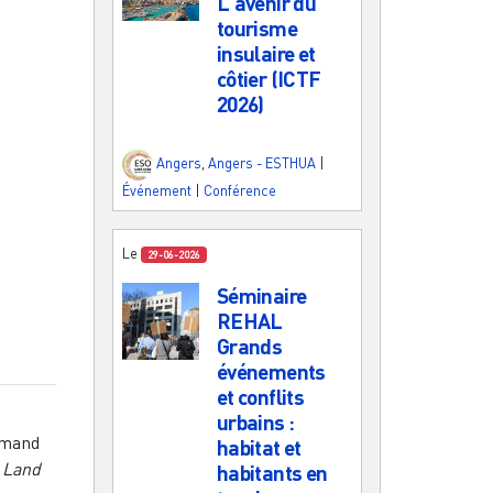
L'avenir du
tourisme
insulaire et
côtier (ICTF
2026)
Angers
,
Angers - ESTHUA
|
Événement
|
Conférence
Le
29-06-2026
Séminaire
REHAL
Grands
événements
et conflits
urbains :
emand
habitat et
 Land
habitants en