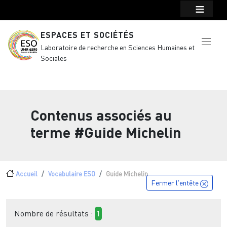
Menu top Header
Aller au contenu principal
ESPACES ET SOCIÉTÉS
Laboratoire de recherche en Sciences Humaines et
Sociales
Contenus associés au
terme
#Guide Michelin
Fil d'Ariane
Accueil
Vocabulaire ESO
Guide Michelin
Fermer l'entête
Nombre de résultats :
1