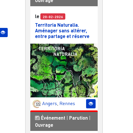
Ouvrage
le
20-02-2026
Territoria Naturalia.
Aménager sans altérer,
entre partage et réserve
Angers
,
Rennes
Événement
|
Parution
|
Ouvrage