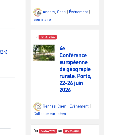
Angers
,
Caen
|
Événement
|
Séminaire
Le
22-06-2026
4e
324⟩
Conférence
européenne
de géograpie
rurale, Porto,
22-26 juin
2026
Rennes
,
Caen
|
Événement
|
Colloque européen
Du
au
04-06-2026
05-06-2026