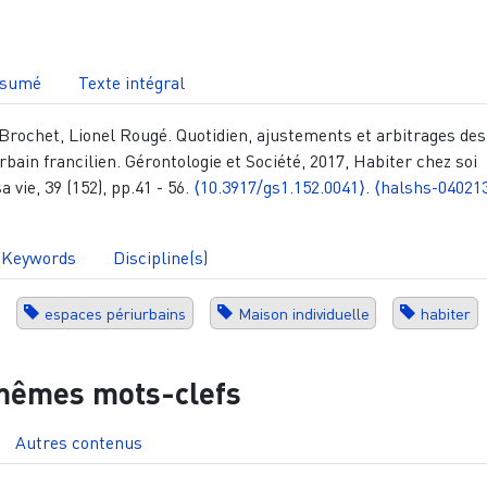
sumé
Texte intégral
rochet, Lionel Rougé. Quotidien, ajustements et arbitrages des
rbain francilien. Gérontologie et Société, 2017, Habiter chez soi
a vie, 39 (152), pp.41 - 56.
⟨10.3917/gs1.152.0041⟩
.
⟨halshs-04021
Keywords
Discipline(s)
espaces périurbains
Maison individuelle
habiter
mêmes mots-clefs
Autres contenus