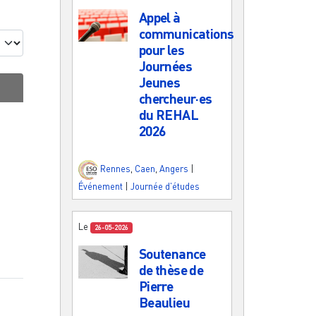
Appel à
communications
pour les
Journées
Jeunes
chercheur·es
du REHAL
2026
Rennes
,
Caen
,
Angers
|
Événement
|
Journée d'études
Le
26-05-2026
Soutenance
de thèse de
Pierre
Beaulieu