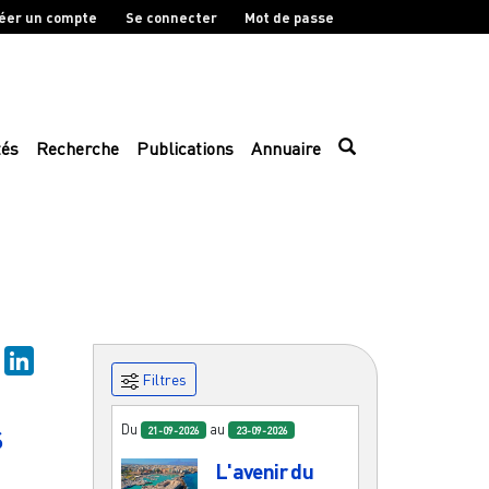
éer un compte
Se connecter
Mot de passe
tés
Recherche
Publications
Annuaire
sky
Mastodon
LinkedIn
Filtres
s
Du
au
21-09-2026
23-09-2026
L'avenir du