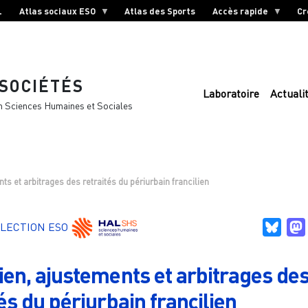
L
Atlas sociaux ESO
Atlas des Sports
Accès rapide
Cr
 SOCIÉTÉS
Laboratoire
Actuali
n Sciences Humaines et Sociales
ts et arbitrages des retraités du périurbain francilien
Blue
LECTION ESO
ien, ajustements et arbitrages de
és du périurbain francilien