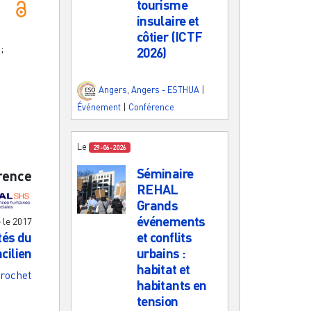
tourisme
insulaire et
côtier (ICTF
;
2026)
Angers
,
Angers - ESTHUA
|
Événement
|
Conférence
Le
29-06-2026
Séminaire
rence
REHAL
Grands
événements
e le
2017
et conflits
tés du
urbains :
cilien
habitat et
rochet
habitants en
tension