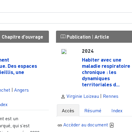
|
Chapitre d'ouvrage
Publication
|
Article
2024
ment
Habiter avec une
ue. Des espaces
maladie respiratoire
eillis, une
chronique : les
dynamiques
territoriales d...
nchet
|
Angers
Virginie Loizeau
|
Rennes
ndex
Accès
Résumé
Index
nt est un
Accèder au document
qué, qui s’est