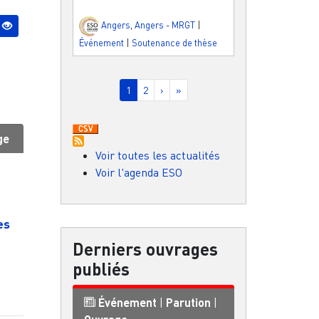
Angers
,
Angers - MRGT
|
Événement
|
Soutenance de thèse
Pagination
Page courante
Page
Page suivante
Dernière page
1
2
›
»
ge
Voir toutes les actualités
Voir l'agenda ESO
es
Derniers ouvrages
publiés
Événement
|
Parution
|