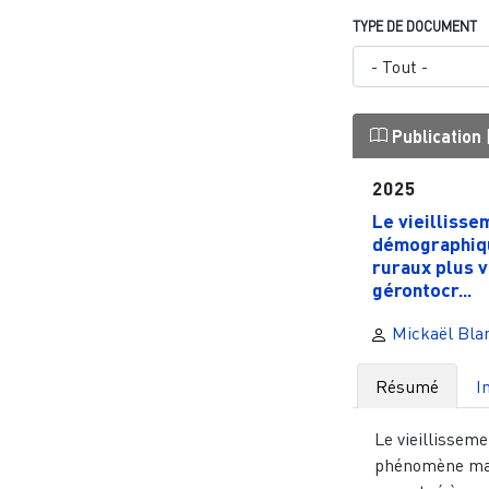
TYPE DE DOCUMENT
Publication
2025
Le vieillisse
démographiq
ruraux plus vi
gérontocr...
Mickaël Bla
Résumé
I
Le vieillisseme
phénomène mar