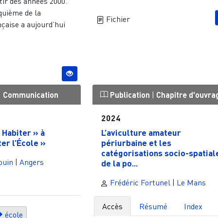
tir des années 2000.
quième de la
Fichier
çaise a aujourd’hui
|
Communication
Publication
|
Chapitre d'ouvra
2024
 Habiter » à
L’aviculture amateur
ter l’École »
périurbaine et les
catégorisations socio-spatial
ouin
|
Angers
de la po...
Frédéric Fortunel
|
Le Mans
Accès
Résumé
Index
école