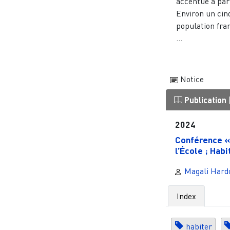
accentué à par
Environ un cin
population fran
...
Notice
Publication
2024
Conférence «
l’École ; Habi
Magali Hard
Index
habiter