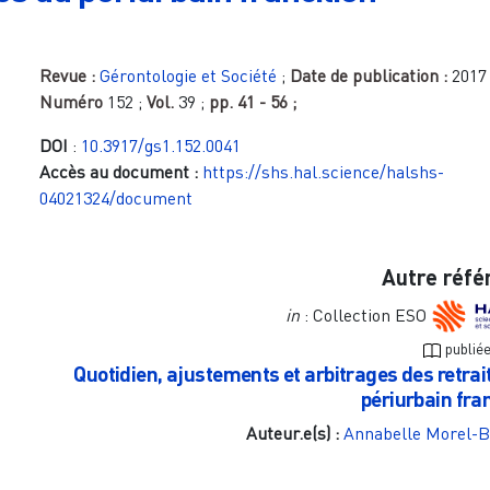
Revue :
Gérontologie et Société
;
Date de publication :
2017
Numéro
152
;
Vol.
39
;
pp.
41 - 56
;
DOI
:
10.3917/gs1.152.0041
Accès au document :
https://shs.hal.science/halshs-
04021324/document
Autre réfé
in
: Collection ESO
publié
Quotidien, ajustements et arbitrages des retrai
périurbain fran
Auteur.e(s) :
Annabelle Morel-B