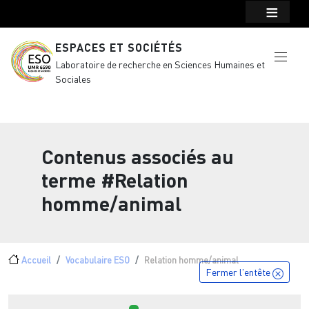
Menu top Header
Aller au contenu principal
ESPACES ET SOCIÉTÉS
Laboratoire de recherche en Sciences Humaines et
Sociales
Contenus associés au
terme
#Relation
homme/animal
Fil d'Ariane
Accueil
Vocabulaire ESO
Relation homme/animal
Fermer l'entête