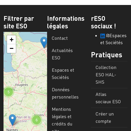
Filtrer par
Informations
rESO
site ESO
légales
sociaux !
@Espaces
Contact
+
et Sociétés
−
Actualités
Pratiques
ESO
Collection
Espaces et
ESO HAL-
Sociétés
SHS
Données
5
Atlas
personnelles
sociaux ESO
Mentions
Créer un
légales et
6
compte
crédits du
site