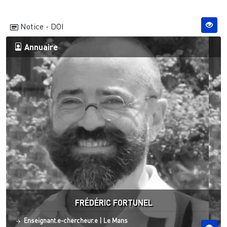
Notice - DOI
Annuaire
FRÉDÉRIC FORTUNEL
Statut
Site ESO
Enseignant.e-chercheur.e
|
Le Mans