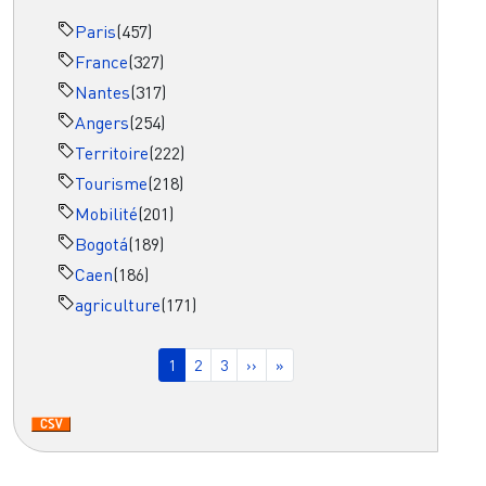
Paris
(457)
France
(327)
Nantes
(317)
Angers
(254)
Territoire
(222)
Tourisme
(218)
Mobilité
(201)
Bogotá
(189)
Caen
(186)
agriculture
(171)
Pagination
Page courante
Page
Page
Page suivante
Dernière page
1
2
3
››
»