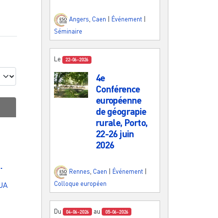
Angers
,
Caen
|
Événement
|
Séminaire
Le
22-06-2026
4e
Conférence
européenne
de géograpie
rurale, Porto,
22-26 juin
2026
.
Rennes
,
Caen
|
Événement
|
Colloque européen
UA
Du
au
04-06-2026
05-06-2026