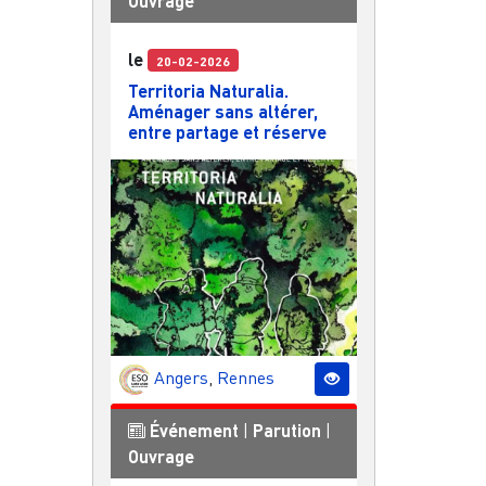
Ouvrage
le
20-02-2026
Territoria Naturalia.
Aménager sans altérer,
entre partage et réserve
Angers
,
Rennes
Événement
|
Parution
|
Ouvrage