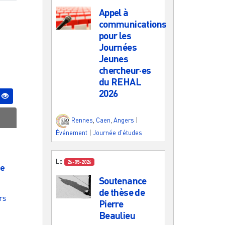
Appel à
communications
pour les
Journées
Jeunes
chercheur·es
du REHAL
2026
Rennes
,
Caen
,
Angers
|
Événement
|
Journée d'études
Le
26-05-2026
le
Soutenance
de thèse de
rs
Pierre
Beaulieu