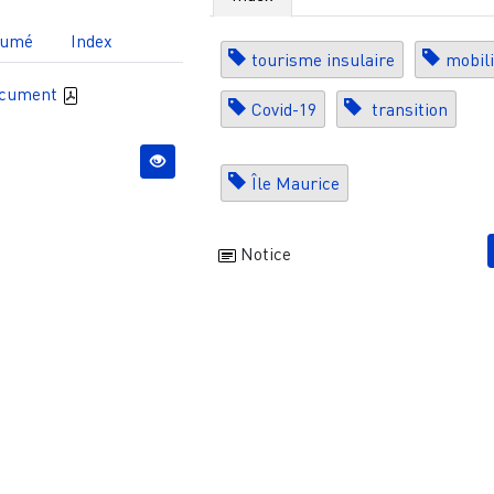
sumé
Index
tourisme insulaire
mobili
ocument
Covid-19
transition
Île Maurice
Notice