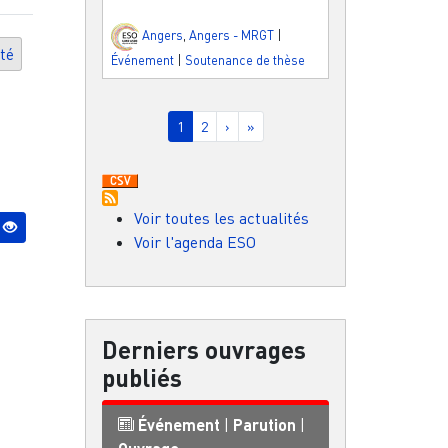
Angers
,
Angers - MRGT
|
té
Événement
|
Soutenance de thèse
Pagination
Page courante
Page
Page suivante
Dernière page
1
2
›
»
Voir toutes les actualités
Voir l'agenda ESO
Derniers ouvrages
publiés
Événement
|
Parution
|