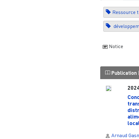
Ressource te
développem
Notice
Publication
202
Conc
tran
dist
alim
local
Arnaud Gasn