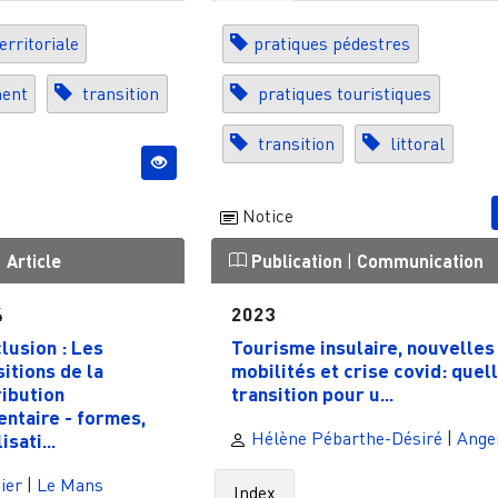
rritoriale
pratiques pédestres
ent
transition
pratiques touristiques
transition
littoral
Notice
|
Article
Publication
|
Communication
4
2023
lusion : Les
Tourisme insulaire, nouvelles
sitions de la
mobilités et crise covid: quel
ribution
transition pour u...
entaire - formes,
Hélène Pébarthe-Désiré
|
Ange
isati...
ier
|
Le Mans
Index