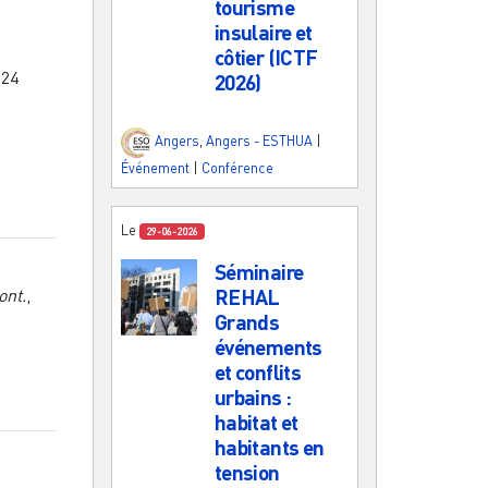
tourisme
insulaire et
côtier (ICTF
024
2026)
Angers
,
Angers - ESTHUA
|
Événement
|
Conférence
Le
29-06-2026
Séminaire
ont.
,
REHAL
Grands
événements
et conflits
urbains :
habitat et
habitants en
tension