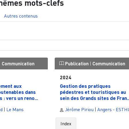
mêmes mots-clefs
Autres contenus
|
Communication
Publication
|
Communication
2024
ement aux
Gestion des pratiques
soutenables dans
pédestres et touristiques au
s : vers un reno...
sein des Grands sites de Fran..
nd
|
Le Mans
Jérôme Piriou
|
Angers - ESTH
Index