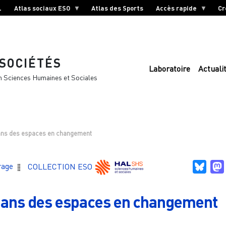
L
Atlas sociaux ESO
Atlas des Sports
Accès rapide
Cr
 SOCIÉTÉS
Laboratoire
Actuali
n Sciences Humaines et Sociales
ans des espaces en changement
Blue
rage
COLLECTION ESO
dans des espaces en changement