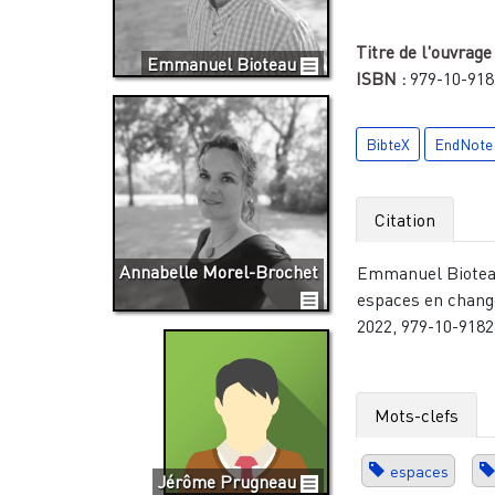
Titre de l'ouvrage
Emmanuel Bioteau
ISBN :
979-10-918
BibteX
EndNote
Citation
Annabelle Morel-Brochet
Emmanuel Bioteau
espaces en chan
2022, 979-10-918
Mots-clefs
espaces
Jérôme Prugneau