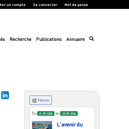
éer un compte
Se connecter
Mot de passe
tés
Recherche
Publications
Annuaire
sky
Mastodon
LinkedIn
Filtres
Du
au
21-09-2026
23-09-2026
L'avenir du