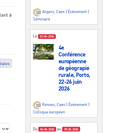
Angers
,
Caen
|
Événement
|
tant à
Séminaire
Le
22-06-2026
4e
Conférence
européenne
tiales
de géograpie
rurale, Porto,
22-26 juin
2026
Rennes
,
Caen
|
Événement
|
Colloque européen
Du
au
04-06-2026
05-06-2026