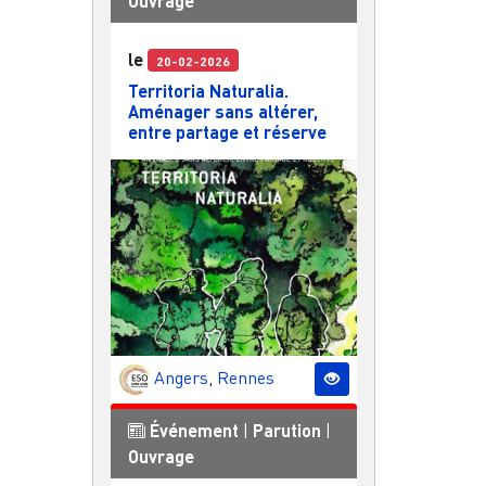
Ouvrage
le
20-02-2026
Territoria Naturalia.
Aménager sans altérer,
entre partage et réserve
Angers
,
Rennes
Événement
|
Parution
|
Ouvrage