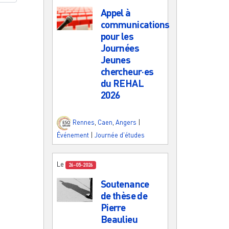
Appel à
communications
pour les
Journées
Jeunes
chercheur·es
du REHAL
2026
Rennes
,
Caen
,
Angers
|
Événement
|
Journée d'études
Le
26-05-2026
Soutenance
de thèse de
Pierre
Beaulieu