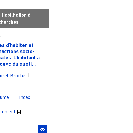
|
Habilitation à
echerches
5
s d’habiter et
sactions socio-
iales. L’habitant à
reuve du quoti...
orel-Brochet
|
sumé
Index
ocument