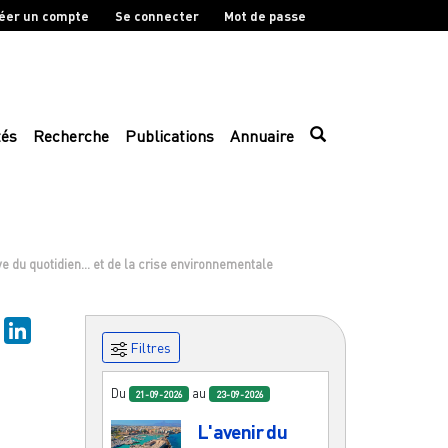
éer un compte
Se connecter
Mot de passe
tés
Recherche
Publications
Annuaire
uve du quotidien… et de la crise environnementale
sky
Mastodon
LinkedIn
Filtres
Du
au
21-09-2026
23-09-2026
L'avenir du