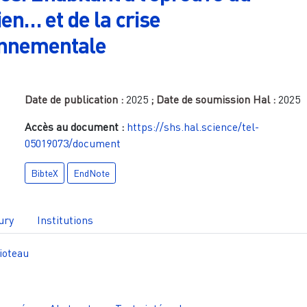
ien… et de la crise
onnementale
Date de publication :
2025
; Date de soumission Hal :
2025
Accès au document :
https://shs.hal.science/tel-
05019073/document
BibteX
EndNote
ury
Institutions
ioteau