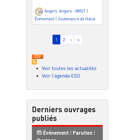
Angers
,
Angers - MRGT
|
Événement
|
Soutenance de thèse
Pagination
Page courante
Page
Page suivante
Dernière page
1
2
›
»
Voir toutes les actualités
Voir l'agenda ESO
Derniers ouvrages
publiés
Événement
|
Parution
|