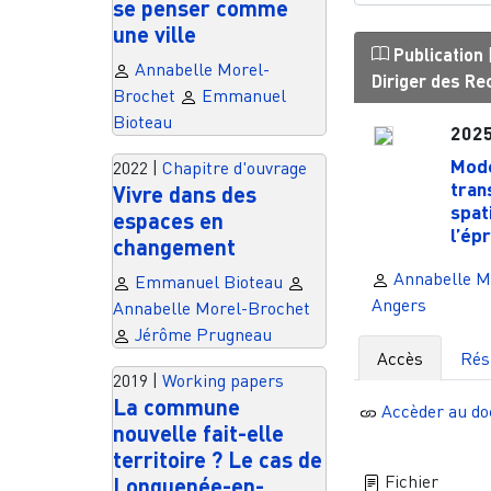
se penser comme
une ville
Publication
Annabelle Morel-
Diriger des R
Brochet
Emmanuel
Bioteau
202
Mode
2022
|
Chapitre d'ouvrage
tran
Vivre dans des
spat
espaces en
l’ép
changement
Annabelle M
Emmanuel Bioteau
Angers
Annabelle Morel-Brochet
Jérôme Prugneau
Accès
Ré
2019
|
Working papers
La commune
Accèder au d
nouvelle fait-elle
territoire ? Le cas de
Fichier
Longuenée-en-