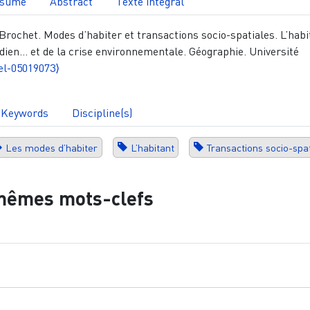
sumé
Abstract
Texte intégral
rochet. Modes d’habiter et transactions socio-spatiales. L’habi
idien… et de la crise environnementale. Géographie. Université
el-05019073⟩
Keywords
Discipline(s)
Les modes d’habiter
L’habitant
Transactions socio-spa
mêmes mots-clefs