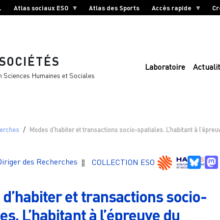
L
Atlas sociaux ESO
Atlas des Sports
Accès rapide
Cr
 SOCIÉTÉS
Laboratoire
Actuali
n Sciences Humaines et Sociales
herches
Modes d’habiter et transactions socio-spatiales. L’habitant à l’épre
Blue
 Diriger des Recherches
COLLECTION ESO
d’habiter et transactions socio-
es. L’habitant à l’épreuve du