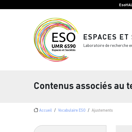
Menu top Header
Aller au contenu principal
EsoHA
ESPACES ET
Laboratoire de recherche e
Contenus associés au 
Fil d'Ariane
Accueil
Vocabulaire ESO
Ajustements