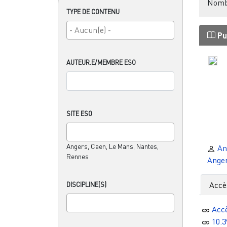
Nombr
TYPE DE CONTENU
Pu
AUTEUR.E/MEMBRE ESO
SITE ESO
Angers, Caen, Le Mans, Nantes,
An
Rennes
Ange
Accè
DISCIPLINE(S)
Acc
10.3