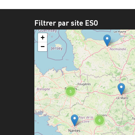
Filtrer par site ESO
+
−
5
6