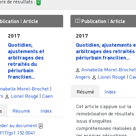
e de résultats :
2
blication
|
Article
Publication
|
Article
2017
2017
Quotidien,
Quotidien, ajustements e
ajustements et
arbitrages des retraités
arbitrages des
périurbain francilien...
retraités du
Annabelle Morel-Brochet
périurbain
francilien...
Angers
Lionel Rougé
|
Ca
nabelle Morel-Brochet
|
Résumé
Index
rs
Lionel Rougé
|
Caen
Cet article s’appuie sur la
s
Résumé
Index
remobilisation de résultats
issus d’enquêtes
èder au document
compréhensives réalisées 
917/gs1.152.0041
les espaces périurbains