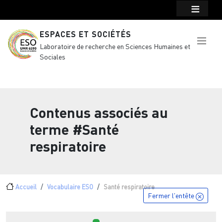
Menu top Header
Aller au contenu principal
ESPACES ET SOCIÉTÉS
Laboratoire de recherche en Sciences Humaines et
Sociales
Contenus associés au
terme
#Santé
respiratoire
Fil d'Ariane
Accueil
Vocabulaire ESO
Santé respiratoire
Fermer l'entête