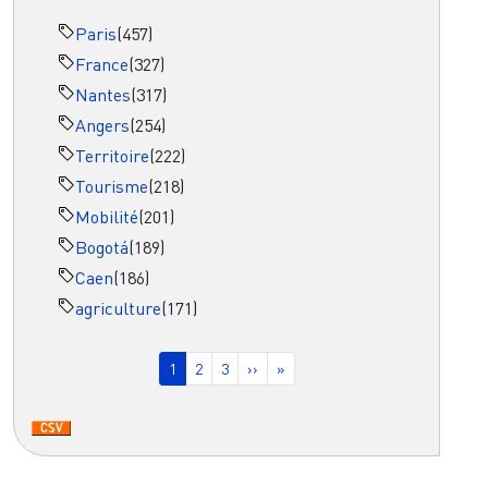
Paris
(457)
France
(327)
Nantes
(317)
Angers
(254)
Territoire
(222)
Tourisme
(218)
Mobilité
(201)
Bogotá
(189)
Caen
(186)
agriculture
(171)
Pagination
Page courante
Page
Page
Page suivante
Dernière page
1
2
3
››
»