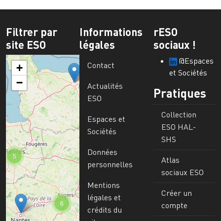
Filtrer par
Informations
rESO
site ESO
légales
sociaux !
@Espaces
Contact
+
et Sociétés
−
Actualités
Pratiques
ESO
Collection
Espaces et
ESO HAL-
Sociétés
SHS
Données
5
Atlas
personnelles
sociaux ESO
Mentions
Créer un
légales et
6
compte
crédits du