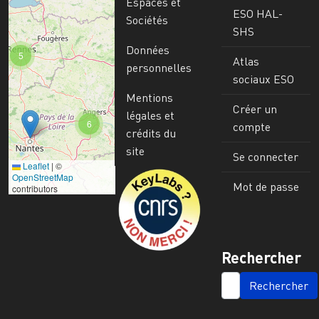
Espaces et
ESO HAL-
Sociétés
SHS
Données
5
Atlas
personnelles
sociaux ESO
Mentions
Créer un
légales et
6
compte
crédits du
site
Se connecter
Leaflet
|
©
Image
OpenStreetMap
Mot de passe
contributors
Rechercher
SEARCH