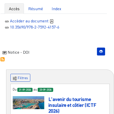
Accès
Résumé
Index
Accèder au document
10.35690/978-2-7592-4157-6
Notice - DOI
Filtres
Du
au
21-09-2026
23-09-2026
L'avenir du tourisme
insulaire et côtier (ICTF
2026)