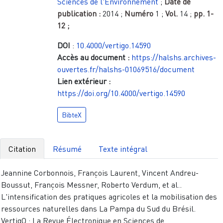
Sciences de l'Environnement
;
Date de
publication :
2014
;
Numéro
1
;
Vol.
14
;
pp.
1-
12
;
DOI
:
10.4000/vertigo.14590
Accès au document :
https://halshs.archives-
ouvertes.fr/halshs-01069516/document
Lien extérieur :
https://doi.org/10.4000/vertigo.14590
BibteX
Citation
Résumé
Texte intégral
Jeannine Corbonnois, François Laurent, Vincent Andreu-
Boussut, François Messner, Roberto Verdum, et al..
L'intensification des pratiques agricoles et la mobilisation des
ressources naturelles dans La Pampa du Sud du Brésil.
VertigO : La Revue Électronique en Sciences de