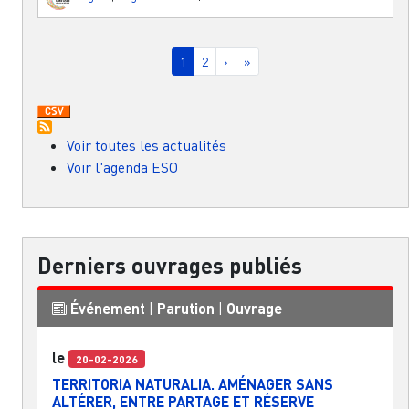
Pagination
Page courante
Page
Page suivante
Dernière page
1
2
›
»
Voir toutes les actualités
Voir l'agenda ESO
Derniers ouvrages publiés
Événement
|
Parution
|
Ouvrage
le
20-02-2026
TERRITORIA NATURALIA. AMÉNAGER SANS
ALTÉRER, ENTRE PARTAGE ET RÉSERVE