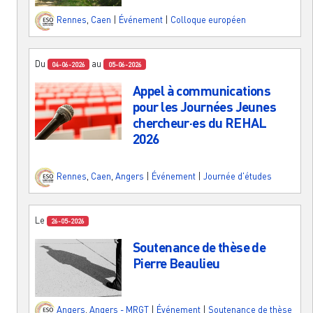
Rennes
,
Caen
|
Événement
|
Colloque européen
Du
au
04-06-2026
05-06-2026
Appel à communications
pour les Journées Jeunes
chercheur·es du REHAL
2026
Rennes
,
Caen
,
Angers
|
Événement
|
Journée d'études
Le
26-05-2026
Soutenance de thèse de
Pierre Beaulieu
Angers
,
Angers - MRGT
|
Événement
|
Soutenance de thèse