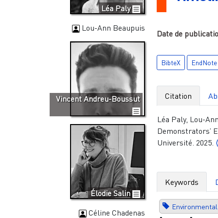
Léa Paly
Lou-Ann Beaupuis
Date de publicati
BibteX
EndNote
Citation
Ab
Vincent Andreu-Boussut
Léa Paly, Lou-Ann
Demonstrators’ En
Université. 2025.
Keywords
Élodie Salin
Environmental 
Céline Chadenas