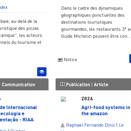
ndex
Dans le cadre des dynamiques
géographiques ponctuelles des
baie, au-delà de la
destinations touristiques
uristique des pizzas
gourmandes, les restaurants 3* a
canique", les acteurs
Guide Michelin peuvent être con...
nnels du tourisme et
Notice
|
Communication
Publication
|
Article
6
2026
de Internacional
Agri-food systems in
ecologia e
the amazon
entação - RIAA
Raphael Fernando Diniz
|
Le