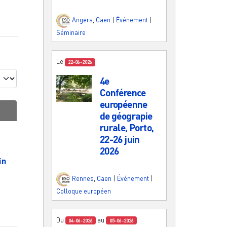
Angers
,
Caen
|
Événement
|
Séminaire
Le
22-06-2026
4e
Conférence
européenne
de géograpie
rurale, Porto,
22-26 juin
2026
in
Rennes
,
Caen
|
Événement
|
Colloque européen
Du
au
04-06-2026
05-06-2026