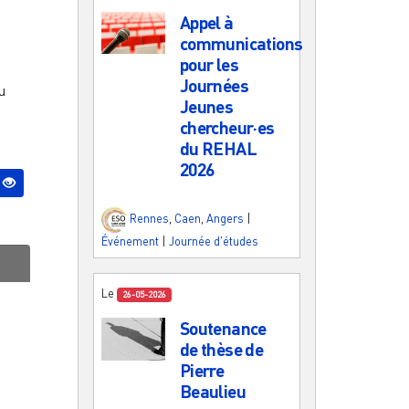
Appel à
communications
pour les
Journées
u
Jeunes
chercheur·es
du REHAL
2026
Rennes
,
Caen
,
Angers
|
Événement
|
Journée d'études
Le
26-05-2026
Soutenance
de thèse de
Pierre
Beaulieu