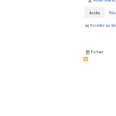
Gilles Marec
Accès
Ré
Accèder au d
Fichier