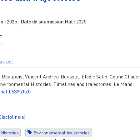
on :
2025
; Date de soumission Hal :
2025
stract
 Beaupuis, Vincent Andreu-Boussut, Élodie Salin, Céline Chade
vironmental Histories: Timelines and trajectories. Le Mans
⟨hal-05395050⟩
Discipline(s)
Histories
Environemental trajectories