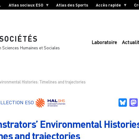
L
Atlas sociaux ESO
Atlas des Sports
Accès rapide
Cr
 SOCIÉTÉS
Laboratoire
Actuali
n Sciences Humaines et Sociales
ironmental Histories: Timelines and trajectories
Blue
LLECTION ESO
trators’ Environmental Historie
nes and trajectories