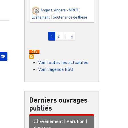
Angers
,
Angers - MRGT
|
Événement
|
Soutenance de thèse
Pagination
Page courante
Page
Page suivante
Dernière page
1
2
›
»
Voir toutes les actualités
Voir l'agenda ESO
Derniers ouvrages
publiés
Événement
|
Parution
|