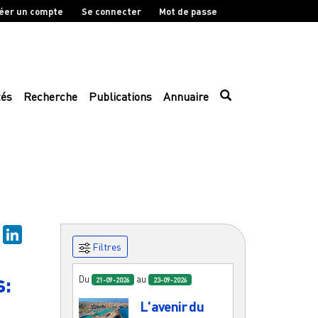
éer un compte
Se connecter
Mot de passe
tés
Recherche
Publications
Annuaire
sky
Mastodon
LinkedIn
Filtres
s:
Du
au
21-09-2026
23-09-2026
L'avenir du