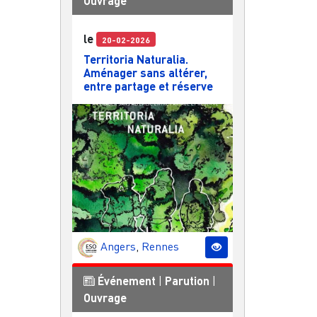
Ouvrage
le
20-02-2026
Territoria Naturalia.
Aménager sans altérer,
entre partage et réserve
Angers
,
Rennes
Événement
|
Parution
|
Ouvrage