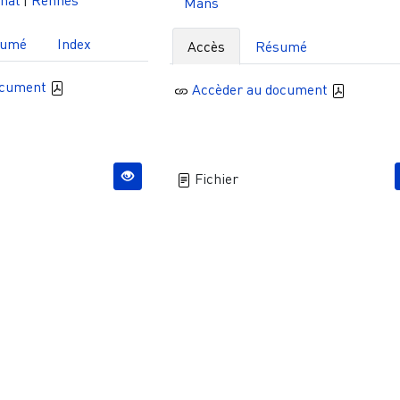
hal
|
Rennes
Mans
sumé
Index
Accès
Résumé
ocument
Accèder au document
Fichier