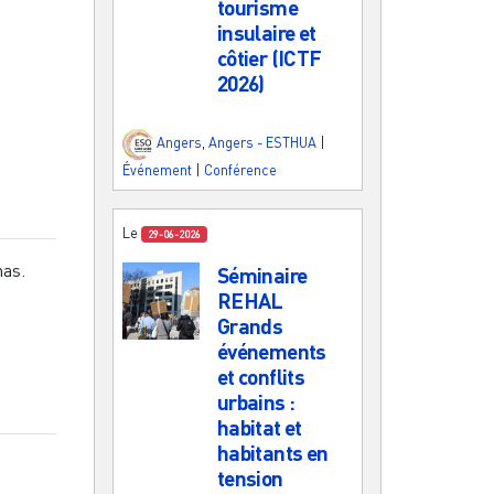
tourisme
insulaire et
côtier (ICTF
2026)
Angers
,
Angers - ESTHUA
|
Événement
|
Conférence
Le
29-06-2026
nas.
Séminaire
REHAL
Grands
événements
et conflits
urbains :
habitat et
habitants en
tension