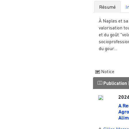
Résumé
I
À Naples et sa 
valorisation to
et du goût "vol
socioprofessio
du gour...
Notice
Publication
202
A Re
Agro
Alim