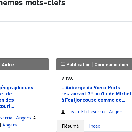
mêmes mots-clefs
|
Autre
Publication
|
Communication
2026
géographiques
L'Auberge du Vieux Puits
et de
restaurant 3* au Guide Michel
on des
à Fontjoncouse comme de...
ouri...
Olivier Etchéverria
|
Angers
verria
|
Angers
|
Angers
Résumé
Index