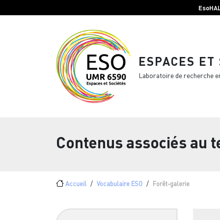
Menu top Header
Aller au contenu principal
EsoHA
ESPACES ET
Laboratoire de recherche e
Contenus associés au 
Fil d'Ariane
Accueil
Vocabulaire ESO
Forêt-galerie