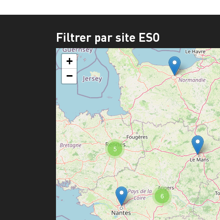
Filtrer par site ESO
+
−
5
6