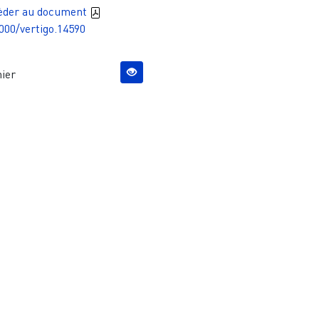
èder au document
000/vertigo.14590
ier