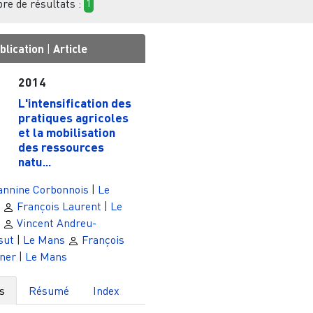
e de résultats :
1
blication
|
Article
2014
L'intensification des
pratiques agricoles
et la mobilisation
des ressources
natu...
annine Corbonnois
|
Le
François Laurent
|
Le
Vincent Andreu-
sut
|
Le Mans
François
ner
|
Le Mans
s
Résumé
Index