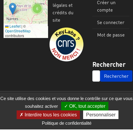
Créer un
légales et
6
compte
crédits du
site
Se connecter
Leaflet
|
©
Image
OpenStreetMap
Mot de passe
contributors
Rechercher
SEARCH
Ce site utilise des cookies et vous donne le contrôle sur ce que vous
souhaitez activer
OK, tout accepter
Interdire tous les cookies
Personnaliser
Politique de confidentialité
© 2023 - 2025 - UMR 6590 - Espaces et Sociétés