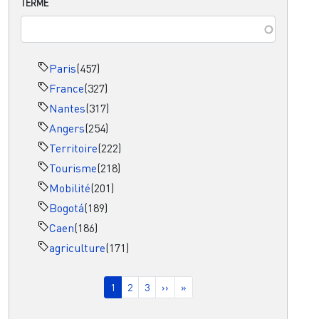
TERME
Paris
(457)
France
(327)
Nantes
(317)
Angers
(254)
Territoire
(222)
Tourisme
(218)
Mobilité
(201)
Bogotá
(189)
Caen
(186)
agriculture
(171)
Pagination
Page courante
Page
Page
Page suivante
Dernière page
1
2
3
››
»