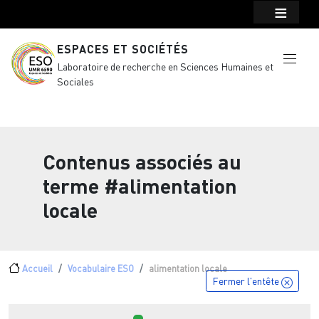
Menu top Header
Aller au contenu principal
ESPACES ET SOCIÉTÉS
Laboratoire de recherche en Sciences Humaines et
Sociales
Contenus associés au
terme
#alimentation
locale
Fil d'Ariane
Accueil
Vocabulaire ESO
alimentation locale
Fermer l'entête