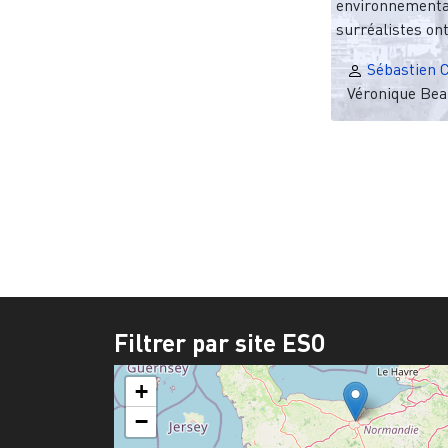
environnementa
surréalistes ont
Sébastien C
Véronique Bea
Filtrer par site ESO
+
−