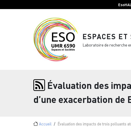
Menu top Header
Aller au contenu principal
EsoHA
ESPACES ET
Laboratoire de recherche e
Évaluation des impa
d’une exacerbation de 
Fil d'Ariane
Accueil
Évaluation des impacts de trois polluants 