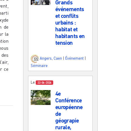
Grands
vent,
événements
parti
et conflits
xyde
urbains :
n de
habitat et
r la
habitants en
tion
tension
nous
 des
Angers
,
Caen
|
Événement
|
’air,
Séminaire
r ce
Le
22-06-2026
4e
Conférence
européenne
de
géograpie
rurale,