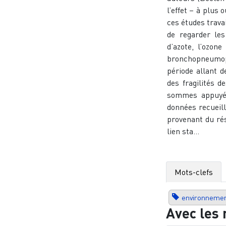
l’effet – à plus
ces études trava
de regarder les
d’azote, l’ozon
bronchopneumopa
période allant 
des fragilités 
sommes appuyés
données recueilli
provenant du rés
lien sta...
Mots-clefs
environneme
Avec les