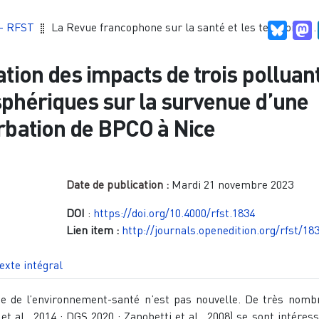
 - RFST
La Revue francophone sur la santé et les territoires ..
Blues
M
tion des impacts de trois polluan
phériques sur la survenue d’une
rbation de BPCO à Nice
Date de publication :
Mardi 21 novembre 2023
DOI
:
https://doi.org/10.4000/rfst.1834
Lien item :
http://journals.openedition.org/rfst/18
exte intégral
e de l’environnement-santé n’est pas nouvelle. De très nomb
et al., 2014 ; DGS 2020 ; Zanobetti et al., 2008) se sont intéres