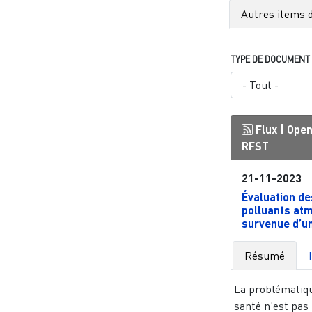
Autres items d
TYPE DE DOCUMENT
Flux |
Open
RFST
21-11-2023
Évaluation de
polluants at
survenue d’un
Résumé
La problématiqu
santé n’est pas 