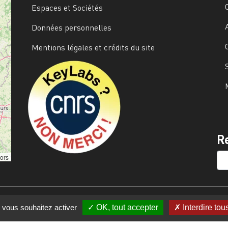
Espaces et Sociétés
Données personnelles
Mentions légales et crédits du site
Image
R
SE
tors
e vous souhaitez activer
OK, tout accepter
Interdire tou