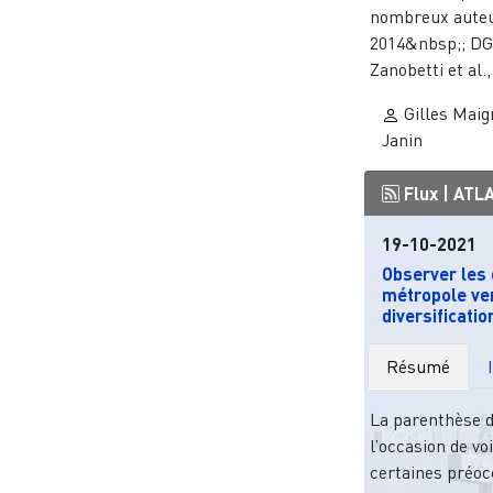
nombreux auteur
2014&nbsp;; DG
Zanobetti et al., 
Gilles Mai
Janin
Flux |
ATL
19-10-2021
Observer les
métropole ver
diversification
Résumé
La parenthèse d
l’occasion de vo
certaines préoc