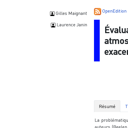
OpenEdition
Gilles Maignant
Laurence Janin
Évalua
atmos
exace
Résumé
T
La problématiqu
auteurs (Beelen 