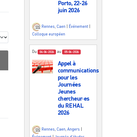
Porto, 22-26
juin 2026
Rennes
,
Caen
|
Événement
|
Colloque européen
Du
au
04-06-2026
05-06-2026
Appel à
communications
pour les
Journées
Jeunes
chercheur·es
du REHAL
2026
Rennes
,
Caen
,
Angers
|
Événement
|
Journée d'études