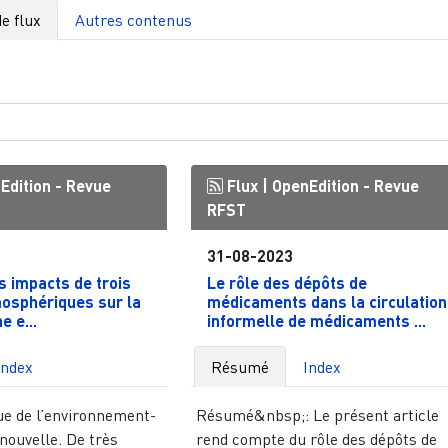
e flux
Autres contenus
Edition - Revue
Flux |
OpenEdition - Revue
RFST
31-08-2023
s impacts de trois
Le rôle des dépôts de
mosphériques sur la
médicaments dans la circulation
e e...
informelle de médicaments ...
Index
Résumé
Index
e de l’environnement-
Résumé&nbsp;: Le présent article
nouvelle. De très
rend compte du rôle des dépôts de