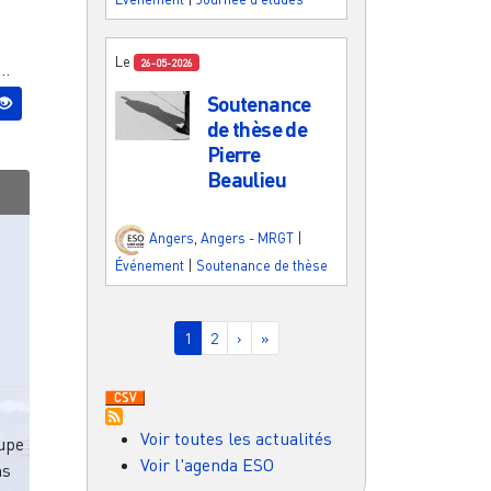
Le
26-05-2026
..
Soutenance
de thèse de
Pierre
Beaulieu
Angers
,
Angers - MRGT
|
Événement
|
Soutenance de thèse
Pagination
Page courante
Page
Page suivante
Dernière page
1
2
›
»
Voir toutes les actualités
cupe
Voir l'agenda ESO
ns