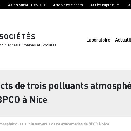
L
Atlas sociaux ESO
Atlas des Sports
Accès rapide
Cr
 SOCIÉTÉS
Laboratoire
Actuali
n Sciences Humaines et Sociales
cts de trois polluants atmosphé
BPCO à Nice
atmosphériques sur la survenue d’une exacerbation de BPCO à Nice