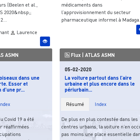
s (Beelen et al.,
médicaments dans
S 2020&nbsp;;
l’approvisionnement du secteur
2...
pharmaceutique informel à Madaga.
gnant
Laurence
AS ASMN
Flux |
ATLAS ASMN
05-02-2020
 oiseaux dans une
La voiture partout dans l’aire
te. Essor et
urbaine et plus encore dans le
 d’une pr...
périurbain...
Index
Résumé
Index
u Covid 19 a été
De plus en plus contestée dans les
ir réaffirmées
centres urbains, la voiture n’en oc
cupations
pas moins une place essentielle da