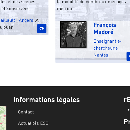
les et des scènes
la mobilité de nombreux ménages
 été observées...
métrop...
aillault
|
Angers
François
ujouan
Madoré
Enseignant.e-
chercheur.e
Nantes
Informations légales
r
Contact
P
Actualités ESO