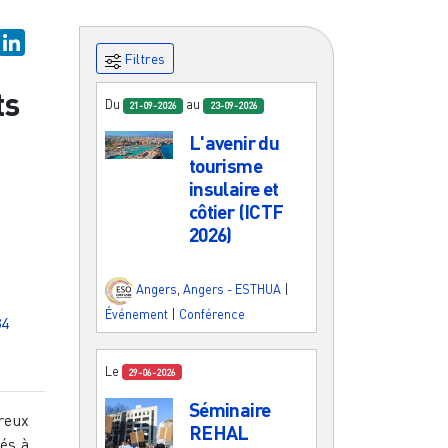
.
ky
astodon
LinkedIn
Filtres
ts
Du
au
21-09-2026
23-09-2026
L'avenir du
tourisme
insulaire et
côtier (ICTF
2026)
Angers
,
Angers - ESTHUA
|
Événement
|
Conférence
34
Le
29-06-2026
Séminaire
reux
REHAL
sés à