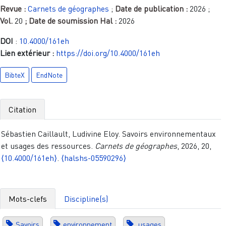
Revue :
Carnets de géographes
;
Date de publication :
2026
;
Vol.
20
; Date de soumission Hal :
2026
DOI
:
10.4000/161eh
Lien extérieur :
https://doi.org/10.4000/161eh
BibteX
EndNote
Citation
Sébastien Caillault, Ludivine Eloy. Savoirs environnementaux
et usages des ressources.
Carnets de géographes
, 2026, 20,
⟨10.4000/161eh⟩
.
⟨halshs-05590296⟩
Mots-clefs
Discipline(s)
Savoirs
environnement
usages