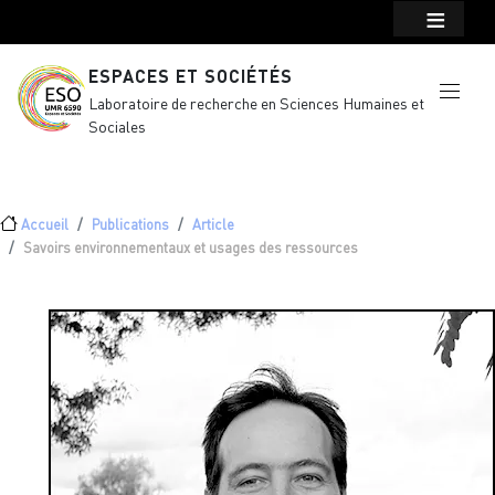
Menu top Header
Aller au contenu principal
ESPACES ET SOCIÉTÉS
Laboratoire de recherche en Sciences Humaines et
Sociales
Fil d'Ariane
Accueil
Publications
Article
Savoirs environnementaux et usages des ressources