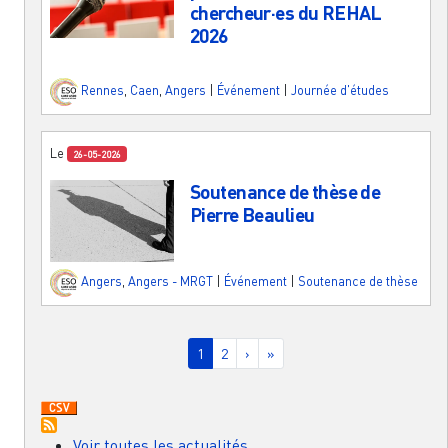
chercheur·es du REHAL
2026
Rennes
,
Caen
,
Angers
|
Événement
|
Journée d'études
Le
26-05-2026
Soutenance de thèse de
Pierre Beaulieu
Angers
,
Angers - MRGT
|
Événement
|
Soutenance de thèse
Pagination
Page courante
Page
Page suivante
Dernière page
1
2
›
»
Voir toutes les actualités