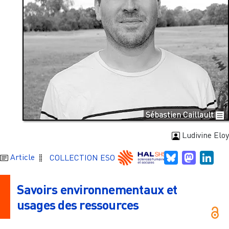
Sébastien Caillault
Ludivine Eloy
Bluesky
Mastodo
Link
Article
COLLECTION ESO
Savoirs environnementaux et
usages des ressources