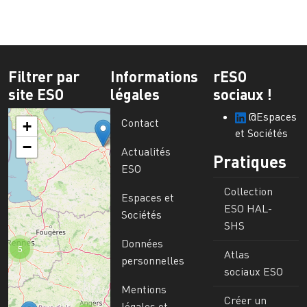
Filtrer par
Informations
rESO
site ESO
légales
sociaux !
@Espaces
Contact
+
et Sociétés
−
Actualités
Pratiques
ESO
Collection
Espaces et
ESO HAL-
Sociétés
SHS
Données
5
Atlas
personnelles
sociaux ESO
Mentions
Créer un
légales et