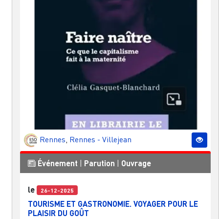
Rennes
,
Rennes - Villejean
Événement
|
Parution
|
Ouvrage
le
26-12-2025
TOURISME ET GASTRONOMIE. VOYAGER POUR LE
PLAISIR DU GOÛT