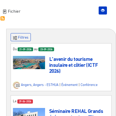
Fichier
Filtres
Du
au
21-09-2026
23-09-2026
L'avenir du tourisme
insulaire et côtier (ICTF
2026)
Angers
,
Angers - ESTHUA
|
Événement
|
Conférence
Le
29-06-2026
Séminaire REHAL Grands