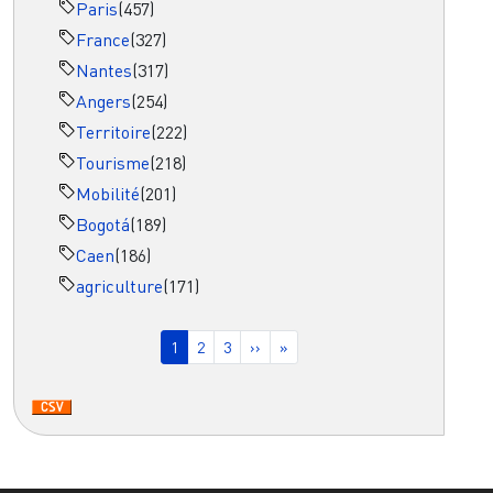
Paris
(457)
France
(327)
Nantes
(317)
Angers
(254)
Territoire
(222)
Tourisme
(218)
Mobilité
(201)
Bogotá
(189)
Caen
(186)
agriculture
(171)
Pagination
Page courante
Page
Page
Page suivante
Dernière page
1
2
3
››
»