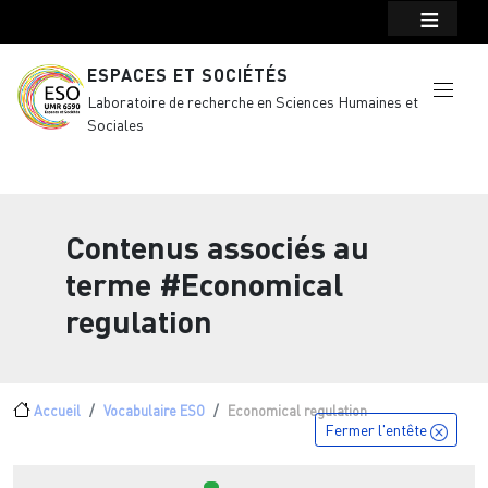
Menu top Header
Aller au contenu principal
ESPACES ET SOCIÉTÉS
Laboratoire de recherche en Sciences Humaines et
Sociales
Contenus associés au
terme
#Economical
regulation
Fil d'Ariane
Accueil
Vocabulaire ESO
Economical regulation
Fermer l'entête