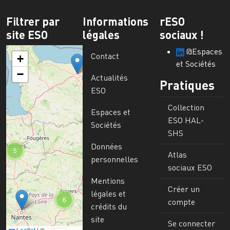
Filtrer par
Informations
rESO
site ESO
légales
sociaux !
@Espaces
Contact
+
et Sociétés
−
Actualités
Pratiques
ESO
Collection
Espaces et
ESO HAL-
Sociétés
SHS
Données
5
Atlas
personnelles
sociaux ESO
Mentions
Créer un
légales et
6
compte
crédits du
site
Se connecter
Leaflet
|
©