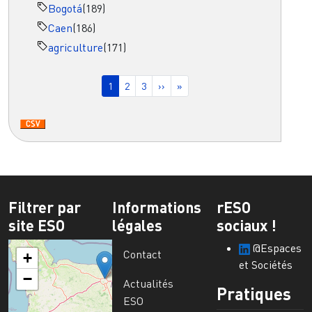
Bogotá
(189)
Caen
(186)
agriculture
(171)
Pagination
Page courante
Page
Page
Page suivante
Dernière page
1
2
3
››
»
Filtrer par
Informations
rESO
site ESO
légales
sociaux !
@Espaces
Contact
+
et Sociétés
−
Actualités
Pratiques
ESO