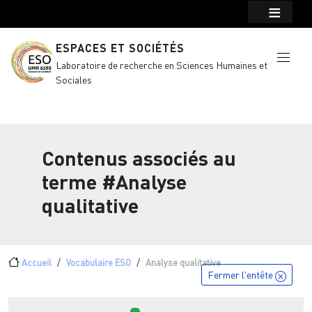
Menu top Header
Aller au contenu principal
ESPACES ET SOCIÉTÉS
Laboratoire de recherche en Sciences Humaines et
Sociales
Contenus associés au
terme
#Analyse
qualitative
Fil d'Ariane
Accueil
Vocabulaire ESO
Analyse qualitative
Fermer l'entête