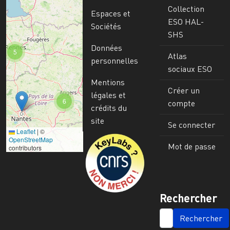
Collection
Espaces et
ESO HAL-
Sociétés
SHS
Données
5
Atlas
personnelles
sociaux ESO
Mentions
Créer un
légales et
6
compte
crédits du
site
Se connecter
Leaflet
|
©
Image
OpenStreetMap
Mot de passe
contributors
Rechercher
SEARCH