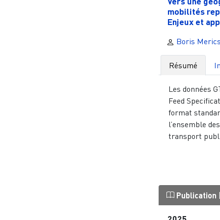
Vers une géo
mobilités rep
Enjeux et app
Boris Meric
Résumé
I
Les données GT
Feed Specificat
format standar
l’ensemble des
transport public
Publication
2025