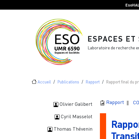
Menu top Header
Aller au contenu principal
EsoHA
ESPACES ET
Laboratoire de recherche e
Fil d'Ariane
Accueil
Publications
Rapport
Rapport final du pr
Rapport
CO
Olivier Galibert
Cyril Masselot
Rapport
Thomas Thévenin
Transit