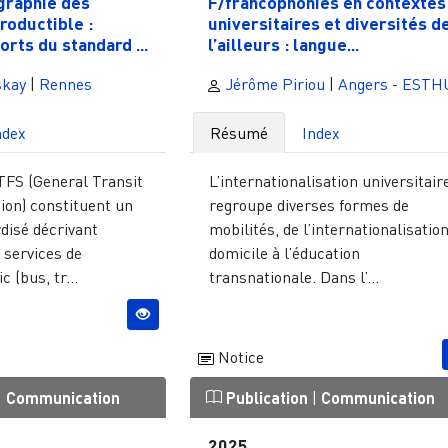
graphie des
F/francophonies en contextes
roductible :
universitaires et diversités d
orts du standard ...
l’ailleurs : langue...
skay
|
Rennes
Jérôme Piriou
|
Angers - ESTH
ndex
Résumé
Index
FS (General Transit
L’internationalisation universitair
ion) constituent un
regroupe diverses formes de
disé décrivant
mobilités, de l’internationalisatio
 services de
domicile à l’éducation
 (bus, tr...
transnationale. Dans l’...
Notice
|
Communication
Publication
|
Communication
2025