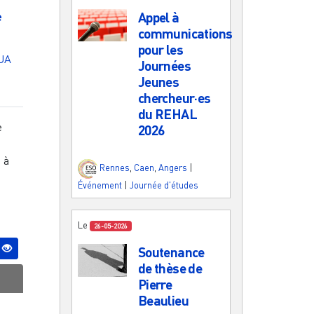
e
Appel à
communications
pour les
UA
Journées
Jeunes
chercheur·es
du REHAL
e
2026
n à
Rennes
,
Caen
,
Angers
|
Événement
|
Journée d'études
Le
26-05-2026
Soutenance
de thèse de
Pierre
Beaulieu