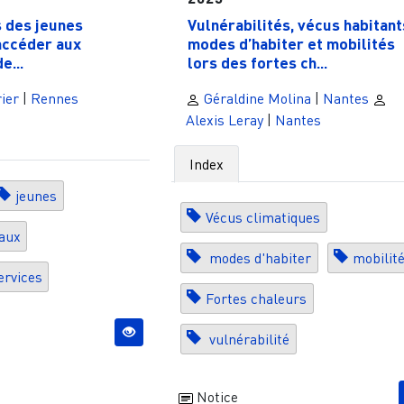
s des jeunes
Vulnérabilités, vécus habitant
accéder aux
modes d’habiter et mobilités
e...
lors des fortes ch...
ier
|
Rennes
Géraldine Molina
|
Nantes
Alexis Leray
|
Nantes
Index
jeunes
Vécus climatiques
aux
modes d'habiter
mobilit
ervices
Fortes chaleurs
vulnérabilité
Notice