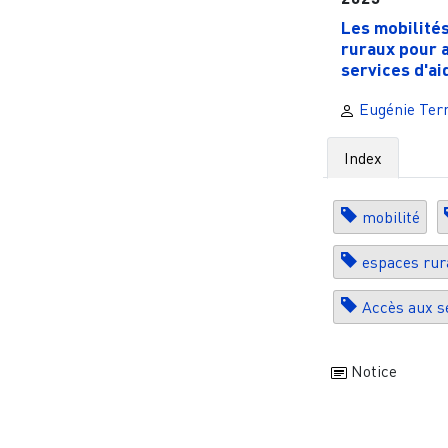
Les mobilité
ruraux pour 
services d'aid
Eugénie Terr
Index
mobilité
espaces rur
Accès aux s
Notice