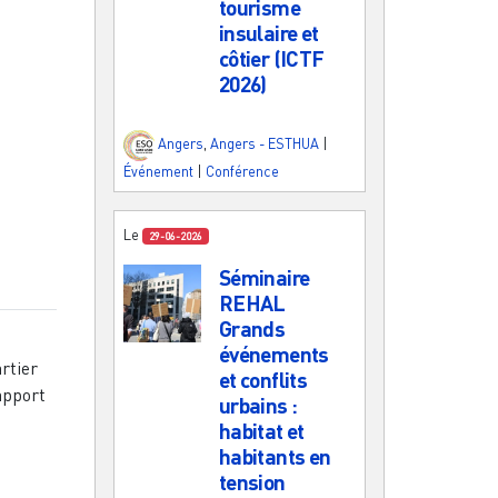
tourisme
insulaire et
côtier (ICTF
2026)
Angers
,
Angers - ESTHUA
|
Événement
|
Conférence
Le
29-06-2026
Séminaire
REHAL
Grands
événements
artier
et conflits
apport
urbains :
habitat et
habitants en
tension