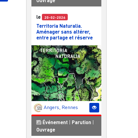
Ouvrage
le
20-02-2026
Territoria Naturalia.
Aménager sans altérer,
entre partage et réserve
Angers
,
Rennes
Événement
|
Parution
|
Ouvrage