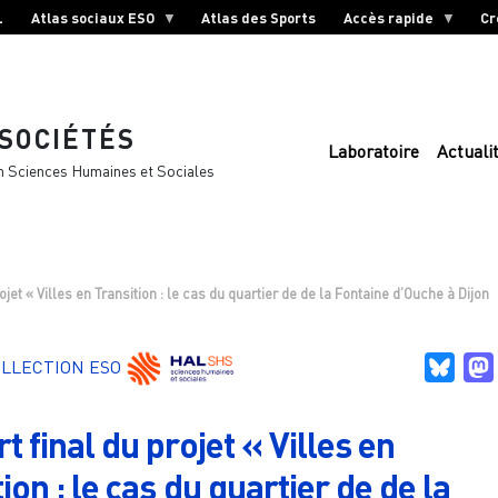
L
Atlas sociaux ESO
Atlas des Sports
Accès rapide
Cr
 SOCIÉTÉS
Laboratoire
Actuali
n Sciences Humaines et Sociales
ojet « Villes en Transition : le cas du quartier de de la Fontaine d’Ouche à Dijon
Blue
LLECTION ESO
 final du projet « Villes en
ion : le cas du quartier de de la