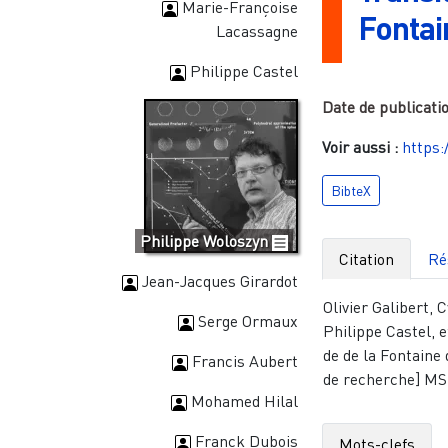
Marie-Françoise
Fontai
Lacassagne
Philippe Castel
Date de publicati
Voir aussi :
https:
BibteX
Philippe Woloszyn
Citation
Ré
Jean-Jacques Girardot
Olivier Galibert,
Serge Ormaux
Philippe Castel, e
de de la Fontain
Francis Aubert
de recherche] MS
Mohamed Hilal
Franck Dubois
Mots-clefs