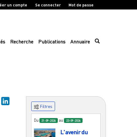
éer un compte
Se connecter
Mot de passe
tés
Recherche
Publications
Annuaire
sky
Mastodon
LinkedIn
Filtres
Du
au
21-09-2026
23-09-2026
L'avenir du