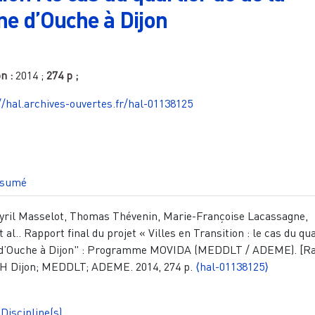
ne d’Ouche à Dijon
on :
2014
;
274 p
;
//hal.archives-ouvertes.fr/hal-01138125
sumé
 Cyril Masselot, Thomas Thévenin, Marie-Françoise Lacassagne,
t al.. Rapport final du projet « Villes en Transition : le cas du qu
e d’Ouche à Dijon" : Programme MOVIDA (MEDDLT / ADEME). [R
H Dijon; MEDDLT; ADEME. 2014, 274 p.
⟨hal-01138125⟩
Discipline(s)