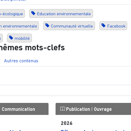
io-écologique
Education environnementale
n environnementale
Communauté virtuelle
Facebook
n
mobilité
mêmes mots-clefs
Autres contenus
|
Communication
Publication
|
Ouvrage
2026