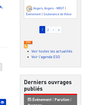
s,
Angers
,
Angers - MRGT
|
Événement
|
Soutenance de thèse
Pagination
Page courante
Page
Page suivante
Dernière page
1
2
›
»
Voir toutes les actualités
Voir l'agenda ESO
é
Derniers ouvrages
publiés
Événement
|
Parution
|