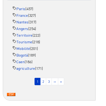
Paris
(457)
France
(327)
Nantes
(317)
Angers
(254)
Territoire
(222)
Tourisme
(218)
Mobilité
(201)
Bogotá
(189)
Caen
(186)
agriculture
(171)
Pagination
Page courante
Page
Page
Page suivante
Dernière page
1
2
3
››
»