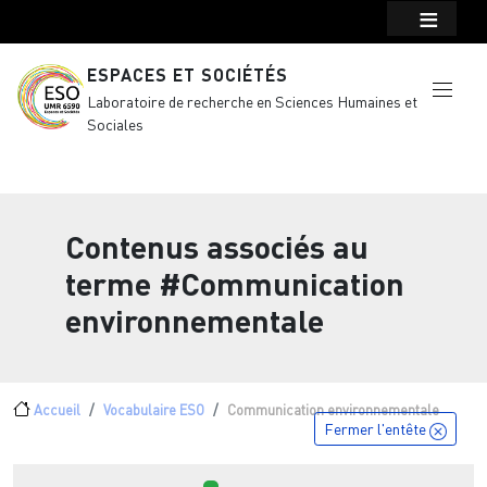
Menu top Header
Aller au contenu principal
ESPACES ET SOCIÉTÉS
Laboratoire de recherche en Sciences Humaines et
Sociales
Contenus associés au
terme
#Communication
environnementale
Fil d'Ariane
Accueil
Vocabulaire ESO
Communication environnementale
Fermer l'entête