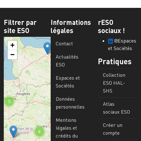
Filtrer par
Informations
rESO
site ESO
légales
sociaux !
@Espaces
Contact
+
et Sociétés
−
Actualités
Pratiques
ESO
Collection
Espaces et
ESO HAL-
Sociétés
SHS
Données
5
Atlas
personnelles
sociaux ESO
Mentions
Créer un
légales et
6
compte
crédits du