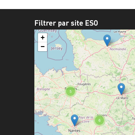
Filtrer par site ESO
+
−
5
6