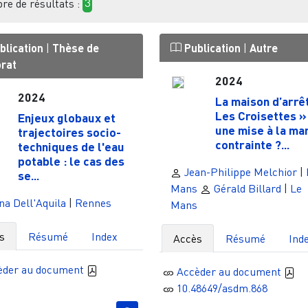
e de résultats :
3
blication
|
Thèse de
Publication
|
Autre
orat
2024
2024
La maison d’arrê
Les Croisettes »
Enjeux globaux et
une mise à la ma
trajectoires socio-
contrainte ?...
techniques de l'eau
potable : le cas des
Jean-Philippe Melchior
|
se...
Mans
Gérald Billard
|
Le
a Dell'Aquila
|
Rennes
Mans
s
Résumé
Index
Accès
Résumé
Ind
èder au document
Accèder au document
10.48649/asdm.868