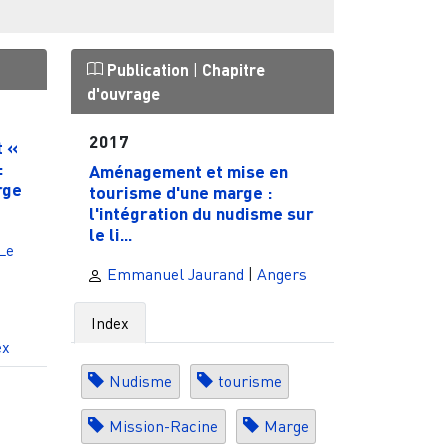
Publication
|
Chapitre
d'ouvrage
2017
t «
:
Aménagement et mise en
rge
tourisme d'une marge :
l'intégration du nudisme sur
le li...
Le
Emmanuel Jaurand
|
Angers
Index
ex
Nudisme
tourisme
Mission-Racine
Marge