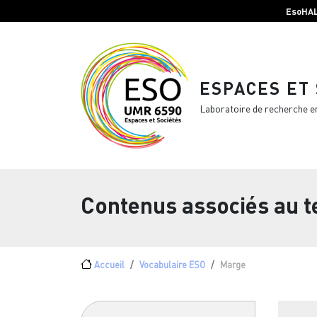
Menu top Header
Aller au contenu principal
EsoHA
ESPACES ET
Laboratoire de recherche e
Contenus associés au 
Fil d'Ariane
Accueil
Vocabulaire ESO
Marge