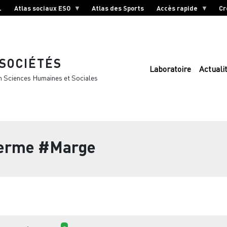
L
Atlas sociaux ESO
Atlas des Sports
Accès rapide
Cr
 SOCIÉTÉS
Laboratoire
Actuali
n Sciences Humaines et Sociales
terme
#Marge