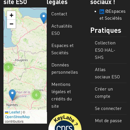
site ESO
légales
sociaux !
@Espaces
Contact
+
et Sociétés
−
Actualités
Pratiques
ESO
Collection
Espaces et
ESO HAL-
Sociétés
SHS
Données
5
Atlas
personnelles
sociaux ESO
Mentions
Créer un
légales et
6
compte
crédits du
site
Se connecter
Leaflet
|
©
Image
OpenStreetMap
Mot de passe
contributors