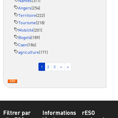
Nantes
(317)
Angers
(254)
Territoire
(222)
Tourisme
(218)
Mobilité
(201)
Bogotá
(189)
Caen
(186)
agriculture
(171)
Pagination
Page courante
Page
Page
Page suivante
Dernière page
1
2
3
››
»
Filtrer par
Informations
rESO