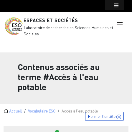
Menu top Header
Aller au contenu principal
ESPACES ET SOCIÉTÉS
Laboratoire de recherche en Sciences Humaines et
Sociales
Contenus associés au
terme
#Accès à l'eau
potable
Fil d'Ariane
Accueil
Vocabulaire ESO
Accès à l'eau potable
Fermer l'entête