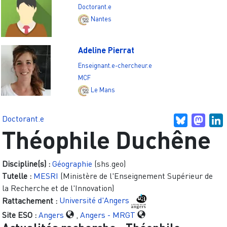
Doctorant.e
Nantes
Adeline Pierrat
Enseignant.e-chercheur.e
MCF
Le Mans
Doctorant.e
Bluesky
Mast
L
Théophile Duchêne
Discipline(s) :
Géographie
(shs.geo)
Tutelle :
MESRI
(Ministère de l'Enseignement Supérieur de
la Recherche et de l'Innovation)
Rattachement :
Université d'Angers
Site ESO :
Angers
,
Angers - MRGT