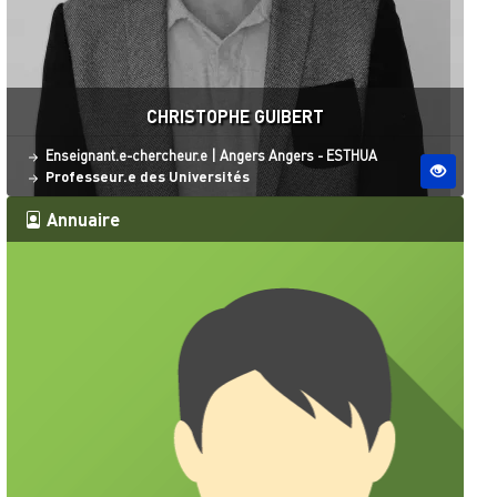
CHRISTOPHE GUIBERT
Statut
Site ESO
Enseignant.e-chercheur.e
|
Angers
Angers - ESTHUA
Professeur.e des Universités
Annuaire