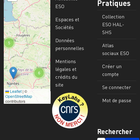
Pratiques
ESO
Collection
Espaces et
ESO HAL-
Sociétés
SHS
Données
5
Atlas
personnelles
sociaux ESO
Mentions
Créer un
légales et
6
compte
crédits du
site
Se connecter
Leaflet
|
©
Image
OpenStreetMap
Mot de passe
contributors
Rechercher