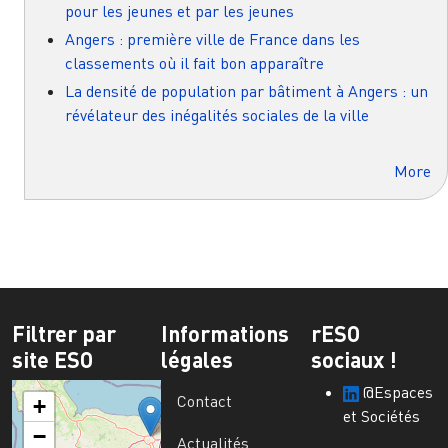
pour les jeunes et par les jeunes
Angers : première ville de France dans les
classements où il fait bon apparaître
La densité de population par bâtiment à Angers : un
révélateur des inégalités sociales de la ville
More
Filtrer par
Informations
rESO
site ESO
légales
sociaux !
@Espaces
Contact
+
et Sociétés
−
Actualités