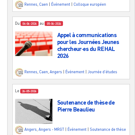
Rennes
,
Caen
|
Événement
|
Colloque européen
Du
au
04-06-2026
05-06-2026
Appel à communications
pour les Journées Jeunes
chercheur·es du REHAL
2026
Rennes
,
Caen
,
Angers
|
Événement
|
Journée d'études
Le
26-05-2026
Soutenance de thèse de
Pierre Beaulieu
Angers
,
Angers - MRGT
|
Événement
|
Soutenance de thèse