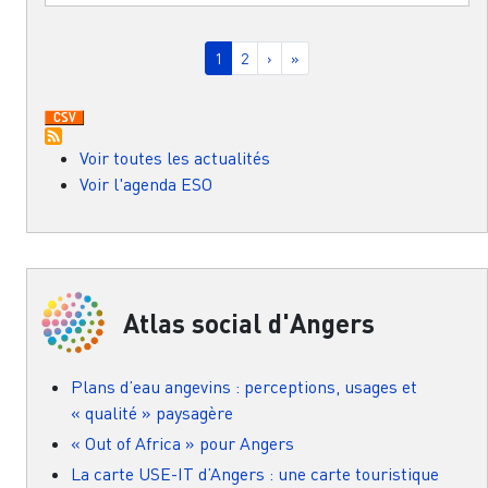
Pagination
Page courante
Page
Page suivante
Dernière page
1
2
›
»
Voir toutes les actualités
Voir l'agenda ESO
Atlas social d'Angers
Plans d’eau angevins : perceptions, usages et
« qualité » paysagère
« Out of Africa » pour Angers
La carte USE-IT d’Angers : une carte touristique