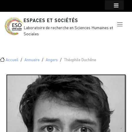
Menu top Header
Aller au contenu principal
ESPACES ET SOCIÉTÉS
Laboratoire de recherche en Sciences Humaines et
Sociales
Fil d'Ariane
Accueil
Annuaire
Angers
Théophile Duchêne