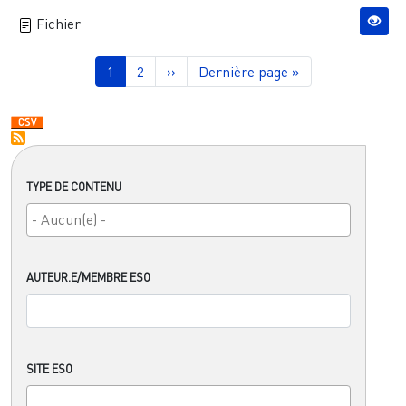
Fichier
Pagination
Page courante
Page
Page suivante
Dernière page
1
2
››
Dernière page »
TYPE DE CONTENU
AUTEUR.E/MEMBRE ESO
SITE ESO