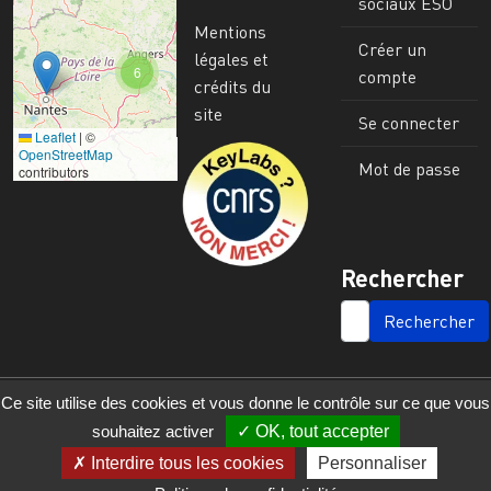
sociaux ESO
Mentions
Créer un
légales et
6
compte
crédits du
site
Se connecter
Leaflet
|
©
Image
OpenStreetMap
Mot de passe
contributors
Rechercher
SEARCH
Ce site utilise des cookies et vous donne le contrôle sur ce que vous
souhaitez activer
OK, tout accepter
Interdire tous les cookies
Personnaliser