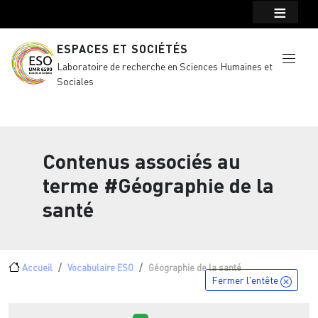
Menu top Header
Aller au contenu principal
ESPACES ET SOCIÉTÉS
Laboratoire de recherche en Sciences Humaines et
Sociales
Contenus associés au
terme
#Géographie de la
santé
Fil d'Ariane
Accueil
Vocabulaire ESO
Géographie de la santé
Fermer l'entête