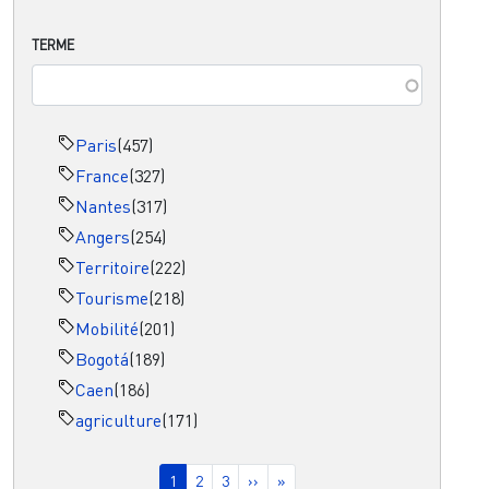
TERME
Paris
(457)
France
(327)
Nantes
(317)
Angers
(254)
Territoire
(222)
Tourisme
(218)
Mobilité
(201)
Bogotá
(189)
Caen
(186)
agriculture
(171)
Pagination
Page courante
Page
Page
Page suivante
Dernière page
1
2
3
››
»