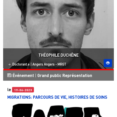
THÉOPHILE DUCHÊNE
Statut
Site ESO
Doctorant.e
|
Angers
Angers - MRGT
Événement
|
Grand public
Représentation
le
19-06-2023
MIGRATIONS: PARCOURS DE VIE, HISTOIRES DE SOINS