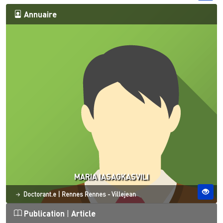
Annuaire
MARIA IASAGKASVILI
Statut
Site ESO
Doctorant.e
|
Rennes
Rennes - Villejean
Publication
|
Article