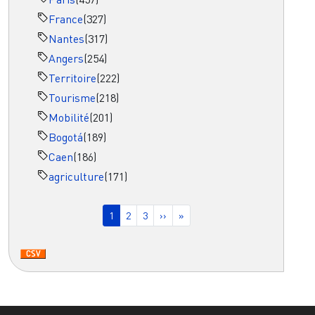
France
(327)
Nantes
(317)
Angers
(254)
Territoire
(222)
Tourisme
(218)
Mobilité
(201)
Bogotá
(189)
Caen
(186)
agriculture
(171)
Pagination
Page courante
Page
Page
Page suivante
Dernière page
1
2
3
››
»