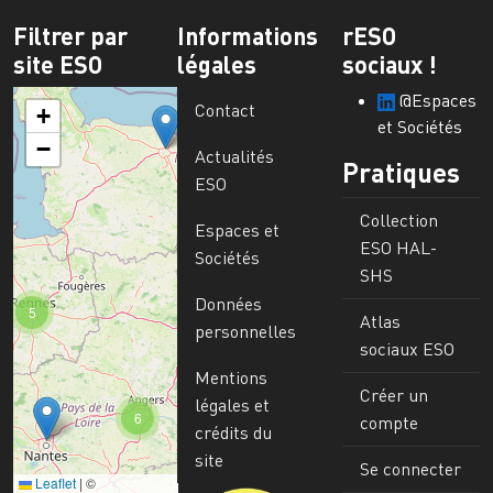
Filtrer par
Informations
rESO
site ESO
légales
sociaux !
@Espaces
Contact
+
et Sociétés
−
Actualités
Pratiques
ESO
Collection
Espaces et
ESO HAL-
Sociétés
SHS
Données
5
Atlas
personnelles
sociaux ESO
Mentions
Créer un
légales et
6
compte
crédits du
site
Se connecter
Leaflet
|
©