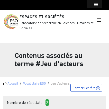
Menu top Header
Aller au contenu principal
ESPACES ET SOCIÉTÉS
Laboratoire de recherche en Sciences Humaines et
Sociales
Contenus associés au
terme
#Jeu d'acteurs
Fil d'Ariane
Accueil
Vocabulaire ESO
Jeu d'acteurs
Fermer l'entête
Nombre de résultats :
2