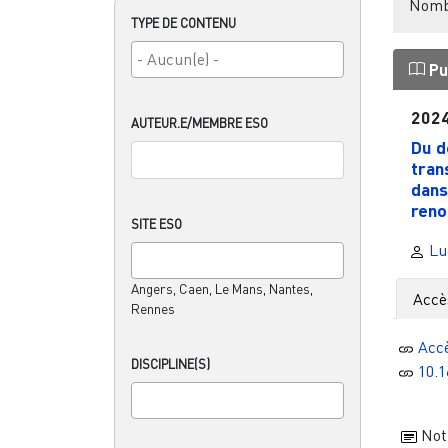
Nombr
TYPE DE CONTENU
Pu
202
AUTEUR.E/MEMBRE ESO
Du d
tran
dans
renou
SITE ESO
Lu
Angers, Caen, Le Mans, Nantes,
Accè
Rennes
Acc
DISCIPLINE(S)
10.1
Noti