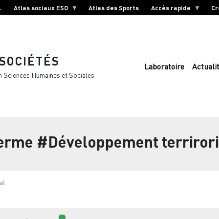
L
Atlas sociaux ESO
Atlas des Sports
Accès rapide
Cr
 SOCIÉTÉS
Laboratoire
Actuali
n Sciences Humaines et Sociales
terme
#Développement terrirori
al