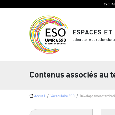
Menu top Header
Aller au contenu principal
EsoHA
ESPACES ET
Laboratoire de recherche e
Contenus associés au 
Fil d'Ariane
Accueil
Vocabulaire ESO
Développement terrirori