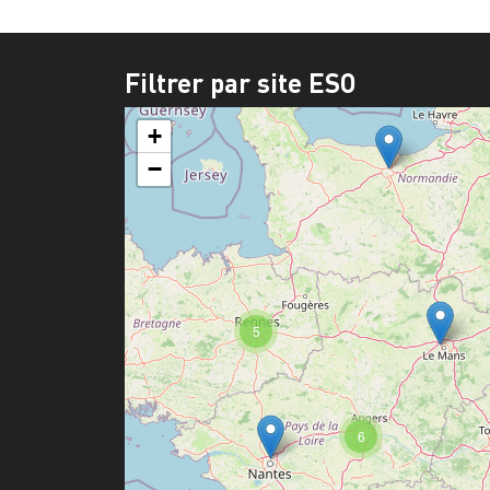
Filtrer par site ESO
+
−
5
6