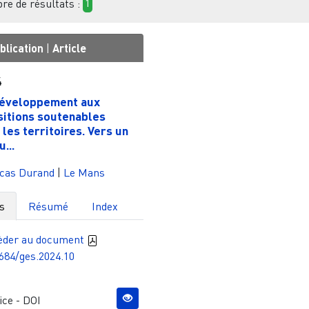
e de résultats :
1
blication
|
Article
4
éveloppement aux
sitions soutenables
 les territoires. Vers un
...
cas Durand
|
Le Mans
s
Résumé
Index
èder au document
684/ges.2024.10
ce - DOI