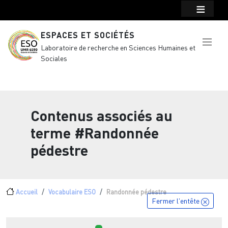
Menu top Header
Aller au contenu principal
ESPACES ET SOCIÉTÉS
Laboratoire de recherche en Sciences Humaines et
Sociales
Contenus associés au
terme
#Randonnée
pédestre
Fil d'Ariane
Accueil
Vocabulaire ESO
Randonnée pédestre
Fermer l'entête