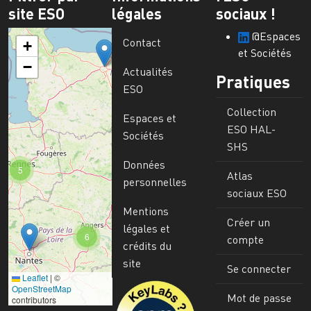
site ESO
légales
sociaux !
@Espaces
Contact
+
et Sociétés
−
Actualités
Pratiques
ESO
Collection
Espaces et
ESO HAL-
Sociétés
SHS
Données
5
Atlas
personnelles
sociaux ESO
Mentions
Créer un
légales et
6
compte
crédits du
site
Se connecter
Leaflet
|
©
Image
OpenStreetMap
Mot de passe
contributors