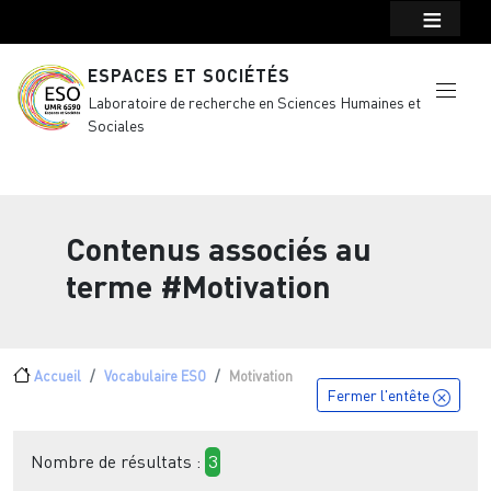
Menu top Header
Aller au contenu principal
ESPACES ET SOCIÉTÉS
Laboratoire de recherche en Sciences Humaines et
Sociales
Contenus associés au
terme
#Motivation
Fil d'Ariane
Accueil
Vocabulaire ESO
Motivation
Fermer l'entête
Nombre de résultats :
3