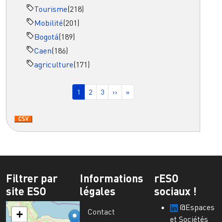
Tourisme
(218)
Mobilité
(201)
Bogotá
(189)
Caen
(186)
agriculture
(171)
Pagination
Page courante
Page
Page
Page suivante
Dernière page
1
2
3
››
»
Filtrer par
Informations
rESO
site ESO
légales
sociaux !
@Espaces
Contact
+
et Sociétés