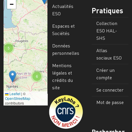
−
Actualités
Pratiques
ESO
Collection
Espaces et
ESO HAL-
Sociétés
SHS
Données
5
Atlas
personnelles
sociaux ESO
Mentions
Créer un
légales et
6
compte
crédits du
site
Se connecter
Leaflet
|
©
Image
OpenStreetMap
Mot de passe
contributors
Rechercher