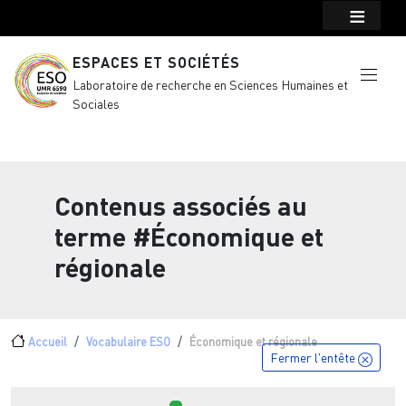
Menu top Header
Aller au contenu principal
ESPACES ET SOCIÉTÉS
Laboratoire de recherche en Sciences Humaines et
Sociales
Contenus associés au
terme
#Économique et
régionale
Fil d'Ariane
Accueil
Vocabulaire ESO
Économique et régionale
Fermer l'entête