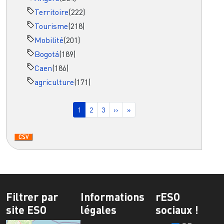
Territoire
(222)
Tourisme
(218)
Mobilité
(201)
Bogotá
(189)
Caen
(186)
agriculture
(171)
Pagination
Page courante
Page
Page
Page suivante
Dernière page
1
2
3
››
»
Filtrer par
Informations
rESO
site ESO
légales
sociaux !