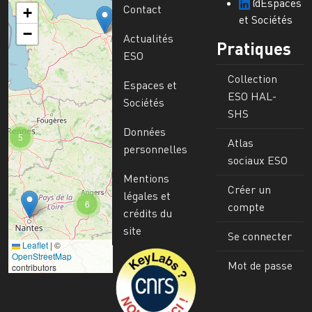
@Espaces
Contact
+
et Sociétés
−
Actualités
Pratiques
ESO
Collection
Espaces et
ESO HAL-
Sociétés
SHS
Données
5
Atlas
personnelles
sociaux ESO
Mentions
Créer un
légales et
6
compte
crédits du
site
Se connecter
Leaflet
|
©
Image
OpenStreetMap
Mot de passe
contributors