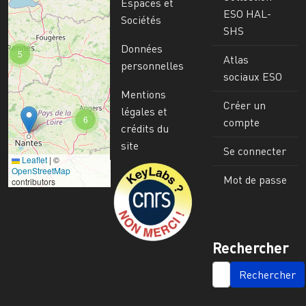
Espaces et
ESO HAL-
Sociétés
SHS
Données
5
Atlas
personnelles
sociaux ESO
Mentions
Créer un
légales et
6
compte
crédits du
site
Se connecter
Leaflet
|
©
Image
OpenStreetMap
Mot de passe
contributors
Rechercher
SEARCH