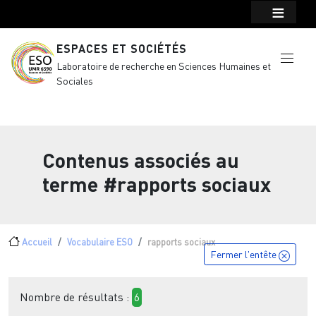
Menu top Header
Aller au contenu principal
ESPACES ET SOCIÉTÉS
Laboratoire de recherche en Sciences Humaines et
Sociales
Contenus associés au
terme
#rapports sociaux
Fil d'Ariane
Accueil
Vocabulaire ESO
rapports sociaux
Fermer l'entête
Nombre de résultats :
6