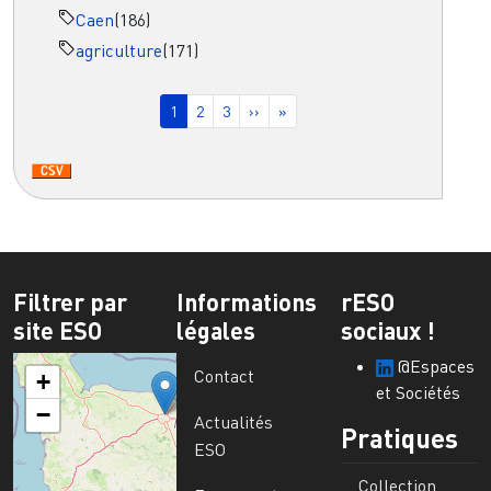
Caen
(186)
agriculture
(171)
Pagination
Page courante
Page
Page
Page suivante
Dernière page
1
2
3
››
»
Filtrer par
Informations
rESO
site ESO
légales
sociaux !
@Espaces
Contact
+
et Sociétés
−
Actualités
Pratiques
ESO
Collection