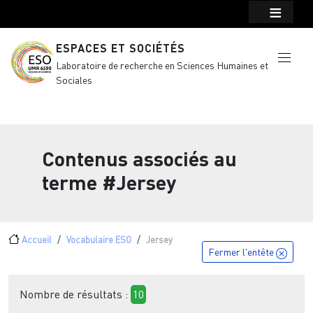
Menu top Header
Aller au contenu principal
ESPACES ET SOCIÉTÉS
Laboratoire de recherche en Sciences Humaines et
Sociales
Contenus associés au
terme
#Jersey
Fil d'Ariane
Accueil
Vocabulaire ESO
Jersey
Fermer l'entête
Nombre de résultats :
10