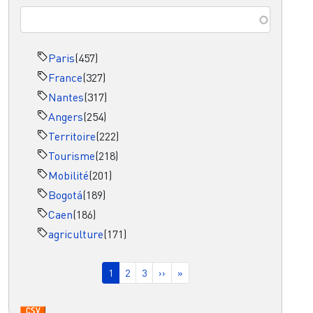
Paris
(457)
France
(327)
Nantes
(317)
Angers
(254)
Territoire
(222)
Tourisme
(218)
Mobilité
(201)
Bogotá
(189)
Caen
(186)
agriculture
(171)
Pagination
Page courante
Page
Page
Page suivante
Dernière page
1
2
3
››
»