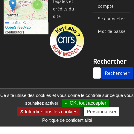
légales et
6
compte
crédits du
site
Se connecter
Leaflet
|
©
Image
OpenStreetMap
Mot de passe
contributors
Rechercher
SEARCH
Ce site utilise des cookies et vous donne le contrôle sur ce que vous
souhaitez activer
OK, tout accepter
Interdire tous les cookies
Personnaliser
Politique de confidentialité
© 2023 - 2025 - UMR 6590 - Espaces et Sociétés