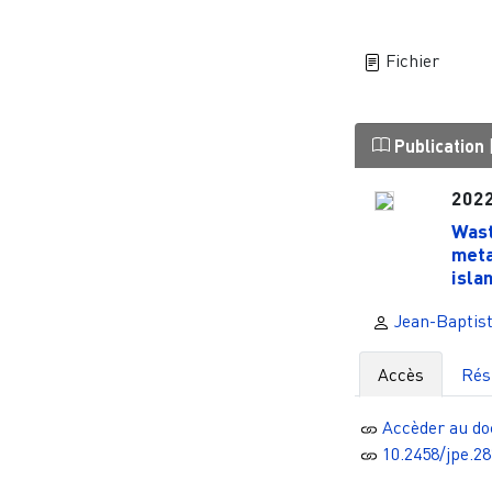
Fichier
Publication
202
Wast
meta
isla
Jean-Baptis
Accès
Ré
Accèder au d
10.2458/jpe.2