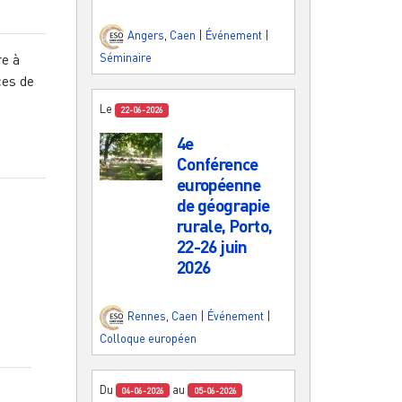
Angers
,
Caen
|
Événement
|
re à
Séminaire
ces de
Le
22-06-2026
4e
Conférence
européenne
de géograpie
rurale, Porto,
22-26 juin
2026
Rennes
,
Caen
|
Événement
|
Colloque européen
Du
au
04-06-2026
05-06-2026