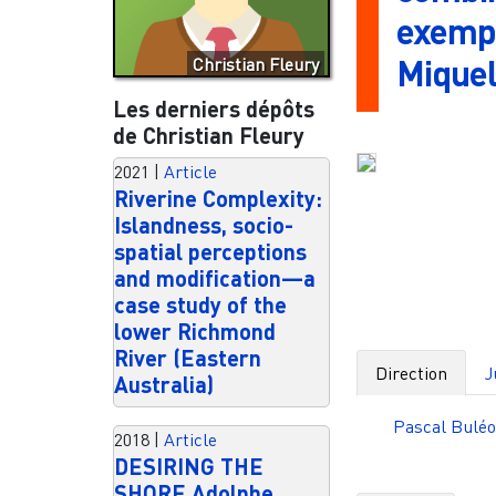
exempl
Miquel
Christian Fleury
Les derniers dépôts
de Christian Fleury
2021
|
Article
Riverine Complexity:
Islandness, socio-
spatial perceptions
and modification—a
case study of the
lower Richmond
River (Eastern
Direction
J
Australia)
Pascal Buléo
2018
|
Article
DESIRING THE
SHORE Adolphe