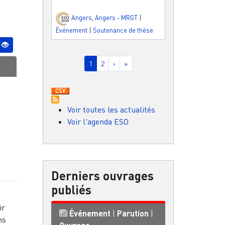
Angers
,
Angers - MRGT
|
Événement
|
Soutenance de thèse
Pagination
Page courante
Page
Page suivante
Dernière page
1
2
›
»
Voir toutes les actualités
Voir l'agenda ESO
Derniers ouvrages
publiés
ir
Événement
|
Parution
|
ns