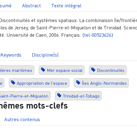
sumé
Abstract
Texte intégral
 Discontinuités et systèmes spatiaux. La combinaison île/frontiè
les de Jersey, de Saint-Pierre-et-Miquelon et de Trinidad. Scien
é. Université de Caen, 2006. Français.
⟨tel-00523626⟩
Keywords
Discipline(s)
tières maritimes
Mer espace social
Discontinuités
al
Appropriation de l'espace
Îles Anglo-Normandes
Saint-Pierre-et-Miquelon
Trinidad-et-Tobago
mêmes mots-clefs
Autres contenus