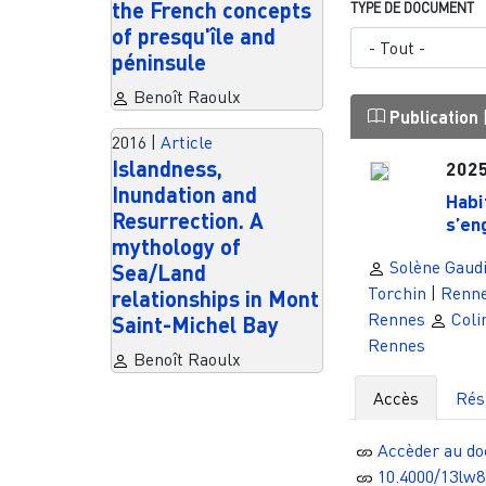
the French concepts
TYPE DE DOCUMENT
of presqu'île and
péninsule
Benoît Raoulx
Publication
2016
|
Article
Islandness,
202
Inundation and
Habi
Resurrection. A
s’en
mythology of
Solène Gaud
Sea/Land
Torchin
|
Renn
relationships in Mont
Rennes
Coli
Saint-Michel Bay
Rennes
Benoît Raoulx
Accès
Ré
Accèder au d
10.4000/13lw8