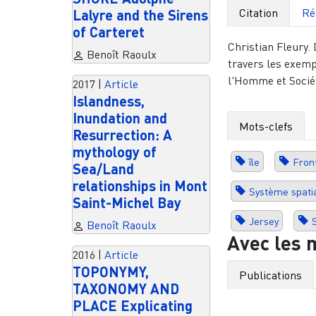
Citation
Ré
Lalyre and the Sirens
of Carteret
Christian Fleury.
Benoît Raoulx
travers les exemp
l'Homme et Sociét
2017
|
Article
Islandness,
Inundation and
Mots-clefs
Resurrection: A
mythology of
île
Fron
Sea/Land
relationships in Mont
Système spati
Saint-Michel Bay
Jersey
Benoît Raoulx
Avec les 
2016
|
Article
TOPONYMY,
Publications
TAXONOMY AND
PLACE Explicating