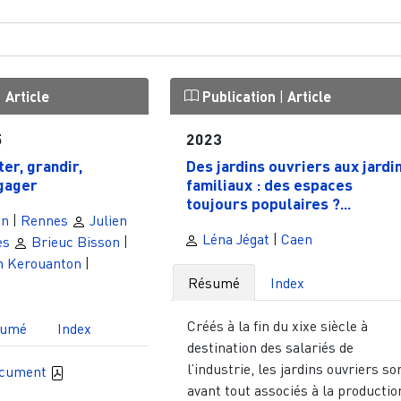
|
Article
Publication
|
Article
5
2023
ter, grandir,
Des jardins ouvriers aux jardi
gager
familiaux : des espaces
toujours populaires ?...
in
|
Rennes
Julien
Léna Jégat
|
Caen
es
Brieuc Bisson
|
n Kerouanton
|
Résumé
Index
Créés à la fin du xixe siècle à
sumé
Index
destination des salariés de
l’industrie, les jardins ouvriers so
ocument
avant tout associés à la productio