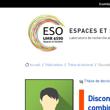
Menu top Header
Aller au contenu principal
EsoHA
ESPACES ET
Laboratoire de recherche e
Fil d'Ariane
Accueil
Publications
Thèse de doctorat
Disconti
Thèse de docto
Discon
combin