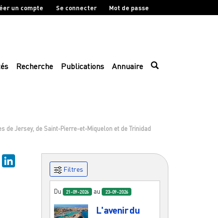
éer un compte
Se connecter
Mot de passe
tés
Recherche
Publications
Annuaire
s de Jersey, de Saint-Pierre-et-Miquelon et de Trinidad
sky
Mastodon
LinkedIn
Filtres
Du
au
21-09-2026
23-09-2026
L'avenir du