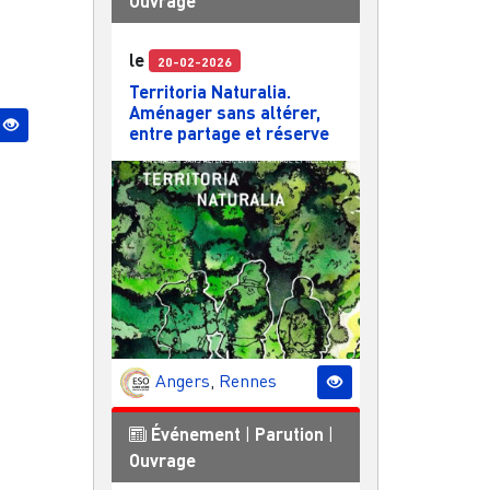
Ouvrage
e
le
20-02-2026
Territoria Naturalia.
Aménager sans altérer,
entre partage et réserve
Angers
,
Rennes
Événement
|
Parution
|
Ouvrage