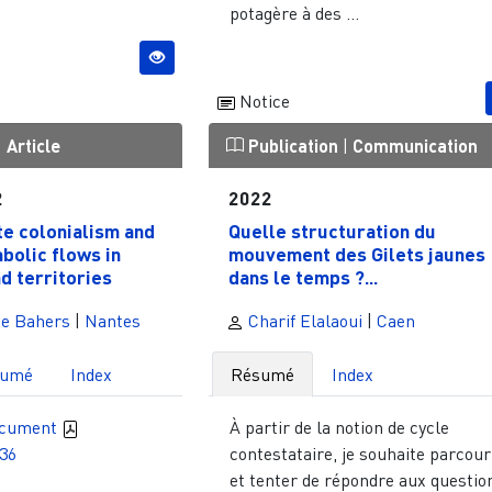
potagère à des ...
Notice
|
Article
Publication
|
Communication
2
2022
e colonialism and
Quelle structuration du
bolic flows in
mouvement des Gilets jaunes
nd territories
dans le temps ?...
te Bahers
|
Nantes
Charif Elalaoui
|
Caen
sumé
Index
Résumé
Index
ocument
À partir de la notion de cycle
836
contestataire, je souhaite parcour
et tenter de répondre aux questio