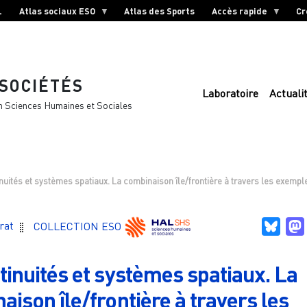
L
Atlas sociaux ESO
Atlas des Sports
Accès rapide
Cr
 SOCIÉTÉS
Laboratoire
Actuali
n Sciences Humaines et Sociales
nuités et systèmes spatiaux. La combinaison île/frontière à travers les exemple
Blue
rat
COLLECTION ESO
tinuités et systèmes spatiaux. La
aison île/frontière à travers les