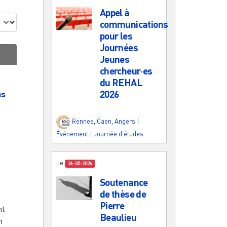
Appel à
communications
pour les
Journées
Jeunes
chercheur·es
du REHAL
2026
ns
Rennes
,
Caen
,
Angers
|
Événement
|
Journée d'études
Le
26-05-2026
Soutenance
de thèse de
Pierre
nt
Beaulieu
n