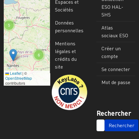
Espaces et
ESO HAL-
Sociétés
SHS
Données
5
Atlas
personnelles
sociaux ESO
Mentions
Créer un
légales et
6
compte
crédits du
site
Se connecter
Leaflet
|
©
Image
OpenStreetMap
Mot de passe
contributors
Rechercher
SEARCH