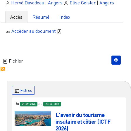
Hervé Davodeau
|
Angers
Elise Geisler
|
Angers
Accès
Résumé
Index
Accèder au document
Fichier
Filtres
Du
au
21-09-2026
23-09-2026
L'avenir du tourisme
insulaire et côtier (ICTF
2026)