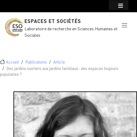
Menu top Header
Aller au contenu principal
ESPACES ET SOCIÉTÉS
Laboratoire de recherche en Sciences Humaines et
Sociales
Fil d'Ariane
Accueil
Publications
Article
Des jardins ouvriers aux jardins familiaux : des espaces toujours
populaires ?