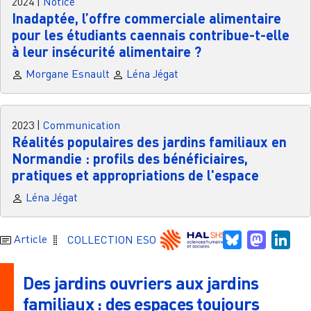
2024
|
Notice
Inadaptée, l’offre commerciale alimentaire
pour les étudiants caennais contribue-t-elle
à leur insécurité alimentaire ?
Morgane Esnault
Léna Jégat
2023
|
Communication
Réalités populaires des jardins familiaux en
Normandie : profils des bénéficiaires,
pratiques et appropriations de l'espace
Léna Jégat
Bluesky
Mastodo
Link
Article
COLLECTION ESO
Des jardins ouvriers aux jardins
familiaux : des espaces toujours