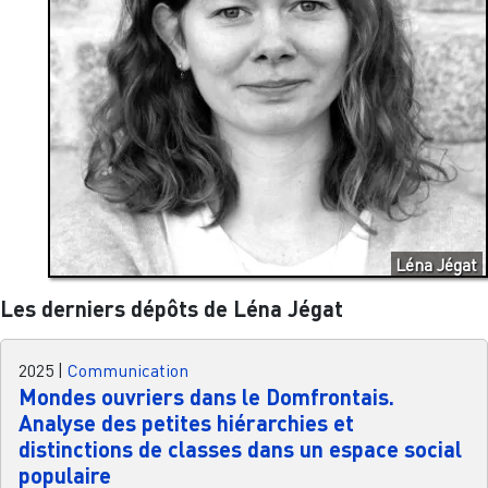
Léna Jégat
Les derniers dépôts de Léna Jégat
2025
|
Communication
Mondes ouvriers dans le Domfrontais.
Analyse des petites hiérarchies et
distinctions de classes dans un espace social
populaire