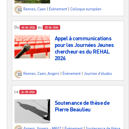
Rennes
,
Caen
|
Événement
|
Colloque européen
Du
au
04-06-2026
05-06-2026
Appel à communications
pour les Journées Jeunes
chercheur·es du REHAL
2026
Rennes
,
Caen
,
Angers
|
Événement
|
Journée d'études
Le
26-05-2026
Soutenance de thèse de
Pierre Beaulieu
Angers
,
Angers - MRGT
|
Événement
|
Soutenance de thèse