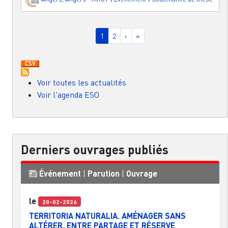
Pagination
Page courante
Page
Page suivante
Dernière page
1
2
›
»
Voir toutes les actualités
Voir l'agenda ESO
Derniers ouvrages publiés
Événement
|
Parution
|
Ouvrage
le
20-02-2026
TERRITORIA NATURALIA. AMÉNAGER SANS
ALTÉRER, ENTRE PARTAGE ET RÉSERVE