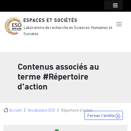
Menu top Header
Aller au contenu principal
ESPACES ET SOCIÉTÉS
Laboratoire de recherche en Sciences Humaines et
Sociales
Contenus associés au
terme
#Répertoire
d'action
Fil d'Ariane
Accueil
Vocabulaire ESO
Répertoire d'action
Fermer l'entête