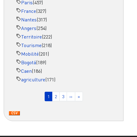
Paris
(457)
France
(327)
Nantes
(317)
Angers
(254)
Territoire
(222)
Tourisme
(218)
Mobilité
(201)
Bogotá
(189)
Caen
(186)
agriculture
(171)
Pagination
Page courante
Page
Page
Page suivante
Dernière page
1
2
3
››
»