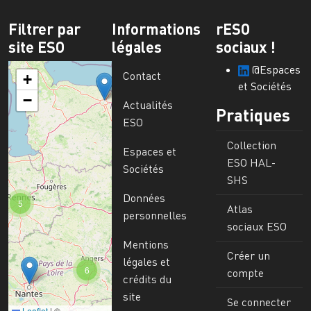
Filtrer par
Informations
rESO
site ESO
légales
sociaux !
@Espaces
Contact
+
et Sociétés
−
Actualités
Pratiques
ESO
Collection
Espaces et
ESO HAL-
Sociétés
SHS
Données
5
Atlas
personnelles
sociaux ESO
Mentions
Créer un
légales et
6
compte
crédits du
site
Se connecter
Leaflet
|
©