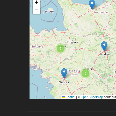
+
−
5
6
Leaflet
|
©
OpenStreetMap
contribu