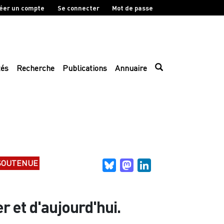
éer un compte
Se connecter
Mot de passe
tés
Recherche
Publications
Annuaire
SOUTENUE
Bluesky
Mastodon
LinkedIn
r et d'aujourd'hui.