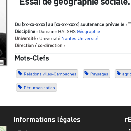
Essai de géographie sociale.
Du [xx-xx-xxxx]
au [xx-xx-xxxx]
soutenance prévue le :
Discipline :
Domaine HALSHS
Géographie
Université :
Université
Nantes Université
Direction / co-direction :
Mots-Clefs
Relations villes-Campagnes
Paysages
agri
Périurbanisation
Informations légales
r