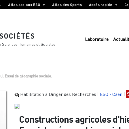
L
Atlas sociaux ESO
Atlas des Sports
Accès rapide
Cr
 SOCIÉTÉS
Laboratoire
Actuali
n Sciences Humaines et Sociales
hui. Essai de géographie sociale.
Habilitation à Diriger des Recherches
|
ESO - Caen
|
Constructions agricoles d'hie