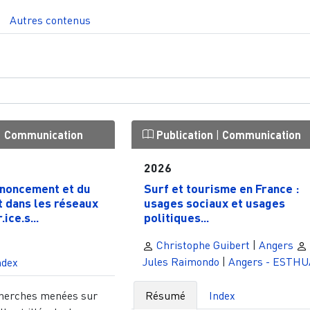
Autres contenus
|
Communication
Publication
|
Communication
2026
enoncement et du
Surf et tourisme en France :
 dans les réseaux
usages sociaux et usages
ice.s...
politiques...
Christophe Guibert
|
Angers
Jules Raimondo
|
Angers - ESTHU
ndex
cherches menées sur
Résumé
Index