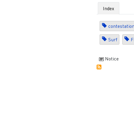
Index
contestatio
Surf
F
Notice