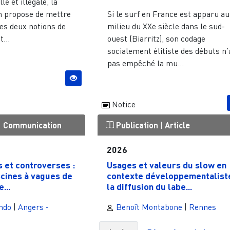
le et illégale, la
 propose de mettre
Si le surf en France est apparu au
les deux notions de
milieu du XXe siècle dans le sud-
...
ouest (Biarritz), son codage
socialement élitiste des débuts n’
pas empêché la mu...
Notice
|
Communication
Publication
|
Article
2026
 et controverses :
Usages et valeurs du slow en
scines à vagues de
contexte développementaliste
...
la diffusion du labe...
ndo
|
Angers -
Benoît Montabone
|
Rennes