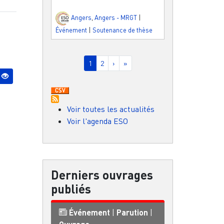
Angers
,
Angers - MRGT
|
Événement
|
Soutenance de thèse
Pagination
Page courante
Page
Page suivante
Dernière page
1
2
›
»
Voir toutes les actualités
Voir l'agenda ESO
Derniers ouvrages
publiés
Événement
|
Parution
|