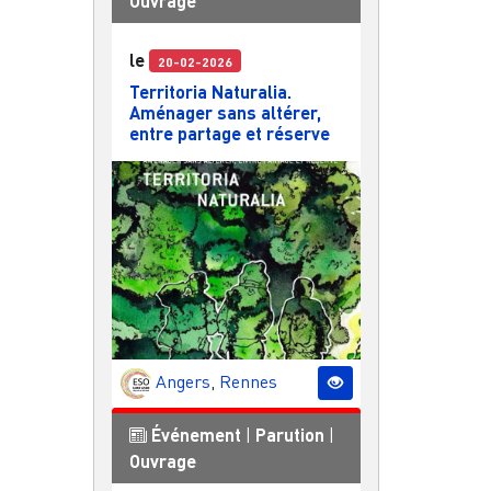
Ouvrage
le
20-02-2026
Territoria Naturalia.
Aménager sans altérer,
entre partage et réserve
Angers
,
Rennes
Événement
|
Parution
|
Ouvrage