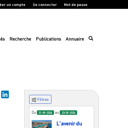
éer un compte
Se connecter
Mot de passe
tés
Recherche
Publications
Annuaire
sky
Mastodon
LinkedIn
Filtres
Du
au
21-09-2026
23-09-2026
"
L'avenir du