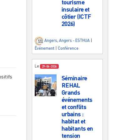
tourisme
insulaire et
côtier (ICTF
2026)
Angers
,
Angers - ESTHUA
|
Événement
|
Conférence
Le
29-06-2026
sitifs
Séminaire
REHAL
Grands
événements
et conflits
urbains :
habitat et
habitants en
tension