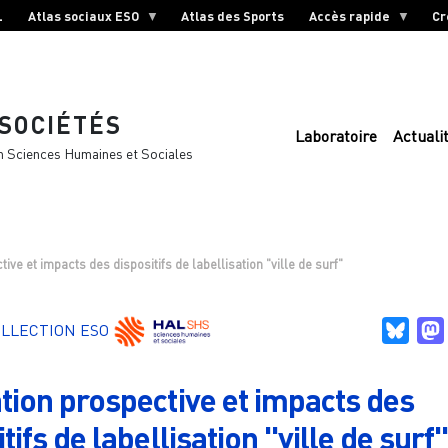
L
Atlas sociaux ESO
Atlas des Sports
Accès rapide
Cr
 SOCIÉTÉS
Laboratoire
Actuali
n Sciences Humaines et Sociales
ive et impacts des dispositifs de labellisation "ville de surf"
Blue
LLECTION ESO
tion prospective et impacts des
tifs de labellisation "ville de surf