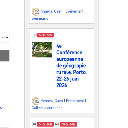
Angers
,
Caen
|
Événement
|
Séminaire
Le
22-06-2026
4e
Conférence
européenne
de géograpie
rurale, Porto,
22-26 juin
2026
Rennes
,
Caen
|
Événement
|
A
Colloque européen
Du
au
04-06-2026
05-06-2026