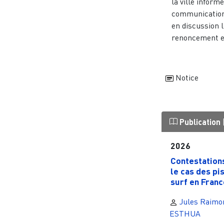
la ville informel
communication
en discussion 
renoncement et
Notice
Publication
2026
Contestations
le cas des pi
surf en France
Jules Raimo
ESTHUA