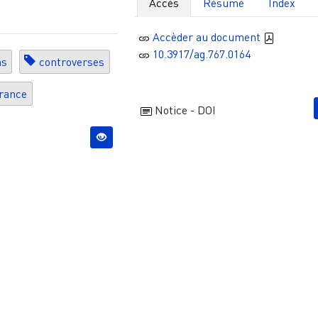
Accès
Résumé
Index
Accèder au document
10.3917/ag.767.0164
ns
controverses
rance
Notice - DOI