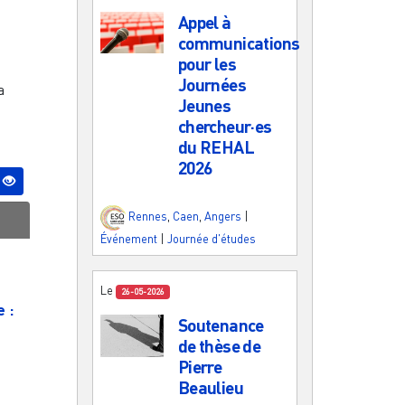
Appel à
communications
pour les
Journées
a
Jeunes
chercheur·es
du REHAL
2026
Rennes
,
Caen
,
Angers
|
Événement
|
Journée d'études
Le
26-05-2026
 :
Soutenance
de thèse de
Pierre
Beaulieu